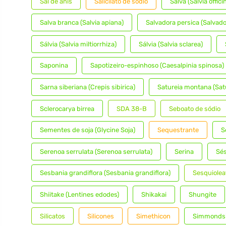
Sal de anis
Salicilato de sódio
Salva (Salvia officin
Salva branca (Salvia apiana)
Salvadora persica (Salvado
Sálvia (Salvia miltiorrhiza)
Sálvia (Salvia sclarea)
Saponina
Sapotizeiro-espinhoso (Caesalpinia spinosa)
Sarna siberiana (Crepis sibirica)
Satureia montana (Sat
Sclerocarya birrea
SDA 38-B
Seboato de sódio
Sementes de soja (Glycine Soja)
Sequestrante
S
Serenoa serrulata (Serenoa serrulata)
Serina
Sé
Sesbania grandiflora (Sesbania grandiflora)
Sesquiolea
Shiitake (Lentines edodes)
Shikakai
Shungite
Silicatos
Silicones
Simethicon
Simmondsia