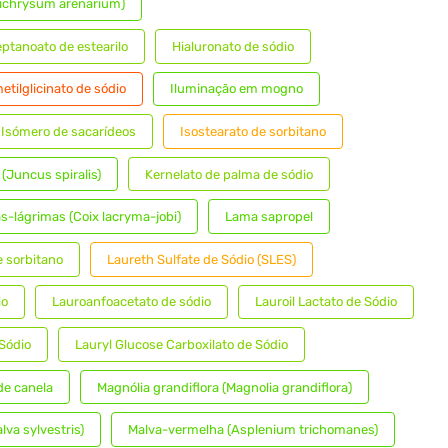
lichrysum arenarium)
ptanoato de estearilo
Hialuronato de sódio
etilglicinato de sódio
Iluminação em mogno
Isómero de sacarídeos
Isostearato de sorbitano
 (Juncus spiralis)
Kernelato de palma de sódio
s-lágrimas (Coix lacryma-jobi)
Lama sapropel
e sorbitano
Laureth Sulfate de Sódio (SLES)
io
Lauroanfoacetato de sódio
Lauroil Lactato de Sódio
 Sódio
Lauryl Glucose Carboxilato de Sódio
 de canela
Magnólia grandiflora (Magnolia grandiflora)
lva sylvestris)
Malva-vermelha (Asplenium trichomanes)