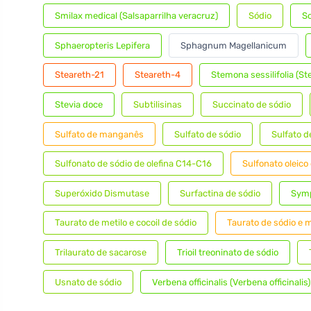
Smilax medical (Salsaparrilha veracruz)
Sódio
S
Sphaeropteris Lepifera
Sphagnum Magellanicum
Steareth-21
Steareth-4
Stemona sessilifolia (St
Stevia doce
Subtilisinas
Succinato de sódio
Sulfato de manganês
Sulfato de sódio
Sulfato d
Sulfonato de sódio de olefina C14-C16
Sulfonato oleico
Superóxido Dismutase
Surfactina de sódio
Sym
Taurato de metilo e cocoil de sódio
Taurato de sódio e m
Trilaurato de sacarose
Trioil treoninato de sódio
Usnato de sódio
Verbena officinalis (Verbena officinalis)