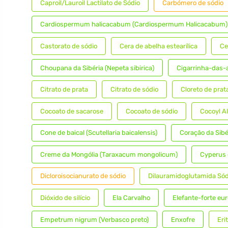
Caproil/Lauroil Lactilato de Sódio
Carbómero de sódio
Cardiospermum halicacabum (Cardiospermum Halicacabum)
Castorato de sódio
Cera de abelha estearílica
Ce
Choupana da Sibéria (Nepeta sibirica)
Cigarrinha-das-a
Citrato de prata
Citrato de sódio
Cloreto de prat
Cocoato de sacarose
Cocoato de sódio
Cocoyl A
Cone de baical (Scutellaria baicalensis)
Coração da Sibé
Creme da Mongólia (Taraxacum mongolicum)
Cyperus 
Dicloroisocianurato de sódio
Dilauramidoglutamida Sód
Dióxido de silício
Ela Carvalho
Elefante-forte eur
Empetrum nigrum (Verbasco preto)
Enxofre
Eri