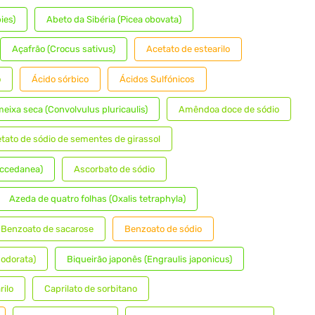
ies)
Abeto da Sibéria (Picea obovata)
Açafrão (Crocus sativus)
Acetato de estearilo
o
Ácido sórbico
Ácidos Sulfónicos
eixa seca (Convolvulus pluricaulis)
Amêndoa doce de sódio
tato de sódio de sementes de girassol
uccedanea)
Ascorbato de sódio
Azeda de quatro folhas (Oxalis tetraphyla)
Benzoato de sacarose
Benzoato de sódio
odorata)
Biqueirão japonês (Engraulis japonicus)
rilo
Caprilato de sorbitano