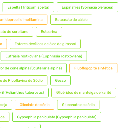
Espelta (Triticum spelta)
Espinafres (Spinacia oleracea)
amidopropil dimetilamina
Estearato de cálcio
rato de sorbitano
Estearina
io
Ésteres decílicos de óleo de girassol
Eufrásia rostkoviana (Euphrasia rostkoviana)
lor de cone alpina (Scutellaria alpina)
Fluoflogopite sintética
o de Riboflavina de Sódio
Gesso
il (Helianthus tuberosus)
Glicéridos de manteiga de karité
 soja
Glicolato de sódio
Gluconato de sódio
aca
Gypsophila paniculata (Gypsophila paniculata)