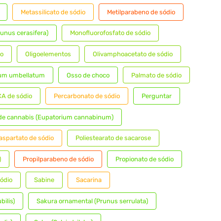
Metassilicato de sódio
Metilparabeno de sódio
unus cerasifera)
Monofluorofosfato de sódio
no
Oligoelementos
Olivamphoacetato de sódio
lum umbellatum
Osso de choco
Palmato de sódio
A de sódio
Percarbonato de sódio
Perguntar
 de cannabis (Eupatorium cannabinum)
iaspartato de sódio
Poliestearato de sacarose
)
Propilparabeno de sódio
Propionato de sódio
sódio
Sabine
Sacarina
bilis)
Sakura ornamental (Prunus serrulata)