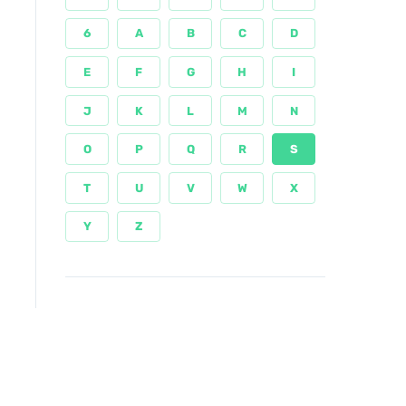
6
A
B
C
D
E
F
G
H
I
J
K
L
M
N
O
P
Q
R
S
T
U
V
W
X
Y
Z