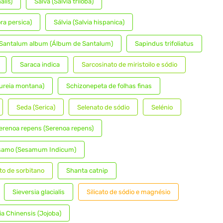
alis)
Salva (Salvia triloba)
ra persica)
Sálvia (Salvia hispanica)
Santalum album (Álbum de Santalum)
Sapindus trifoliatus
Saraca indica
Sarcosinato de miristoilo e sódio
ureia montana)
Schizonepeta de folhas finas
Seda (Serica)
Selenato de sódio
Selénio
erenoa repens (Serenoa repens)
samo (Sesamum Indicum)
to de sorbitano
Shanta catnip
Sieversia glacialis
Silicato de sódio e magnésio
 Chinensis (Jojoba)