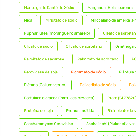
Manteiga de Karité de Sódio
Margarida (Bellis perennis)
Mica
Miristato de sódio
Mirobalano de ameixa (Pr
Nuphar lutea (morangueiro amarelo)
Oleato de sorbita
Olivato de sódio
Olivato de sorbitano
Ornithoga
Palmitato de sacarose
Palmitato de sorbitano
PC
Peroxidase de soja
Picramato de sódio
Plântula
Plátano (Galium verum)
Poliacrilato de sódio
Pol
Portulaca oleracea (Portulaca oleracea)
Prata (Cl 77820
Proteína de soja
Prunus Insititia
Ricinoleato de 
Saccharomyces Cerevisiae
Sacha inchi (Plukenetia volu