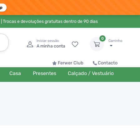
pp
| Trocas e devoluções gratuitas dentro de 90 dias
0
Iniciar sessão
Carrinho
A minha conta
Ferwer Club
Contacto
Casa
Presentes
Calçado / Vestuário