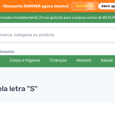
⚡
Desconto SUMMER agora mesmo!
SUMMER
Abrir a
achadas imediatamente |
Envio gratuito para compras acima de 80 EUR
Grossista
o
Corpo e higiene
Crianças
Homem
Saúde
a letra "S"