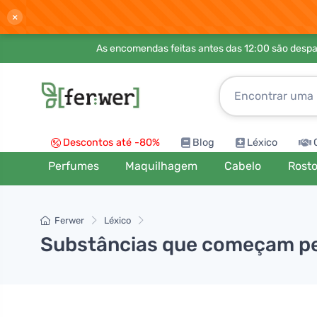
×
As encomendas feitas antes das 12:00 são desp
Descontos até -80%
Blog
Léxico
Perfumes
Maquilhagem
Cabelo
Rost
Ferwer
Léxico
Substâncias que começam pel