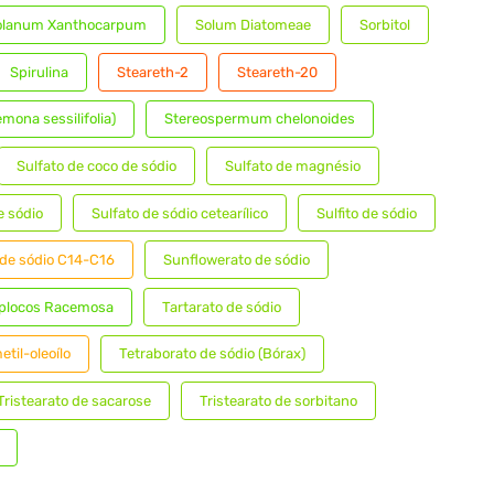
olanum Xanthocarpum
Solum Diatomeae
Sorbitol
Spirulina
Steareth-2
Steareth-20
emona sessilifolia)
Stereospermum chelonoides
Sulfato de coco de sódio
Sulfato de magnésio
e sódio
Sulfato de sódio cetearílico
Sulfito de sódio
 de sódio C14-C16
Sunflowerato de sódio
plocos Racemosa
Tartarato de sódio
etil-oleoílo
Tetraborato de sódio (Bórax)
Tristearato de sacarose
Tristearato de sorbitano