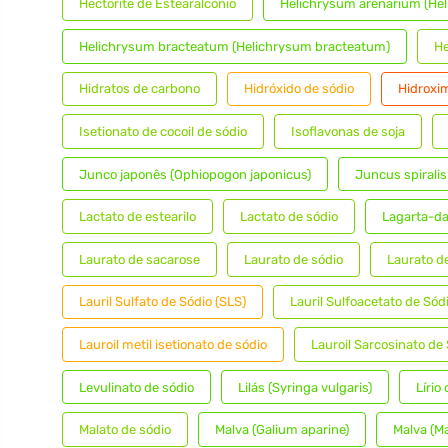
Hectorite de Estearalcónio
Helichrysum arenarium (He
Helichrysum bracteatum (Helichrysum bracteatum)
He
Hidratos de carbono
Hidróxido de sódio
Hidroxim
Isetionato de cocoil de sódio
Isoflavonas de soja
Junco japonês (Ophiopogon japonicus)
Juncus spiralis
Lactato de estearilo
Lactato de sódio
Lagarta-da
Laurato de sacarose
Laurato de sódio
Laurato d
Lauril Sulfato de Sódio (SLS)
Lauril Sulfoacetato de Sód
Lauroil metil isetionato de sódio
Lauroil Sarcosinato de
Levulinato de sódio
Lilás (Syringa vulgaris)
Lírio
Malato de sódio
Malva (Galium aparine)
Malva (Ma