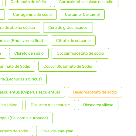
Carbonato de sódio
Carboximetilcelulose de sódio
Carragenina de sódio
Cártamo (Cártamo)
ra de abelha sódica
Cera de grãos usados
reias (Rhus verniciflua)
Citrato de estearilo
a
Cloreto de sódio
Cocoanfoacetato de sódio
laninato de Sódio
Cocoyl Glutamato de Sódio
ria (Leonurus sibiricus)
esculentus (Cyperus esculentus)
Desidroacetato de sódio
ica Lisina
Dilaurato de sacarose
Dioscorea villosa
opeu (Salicornia europaea)
torbato de sódio
Erva-de-são-joão