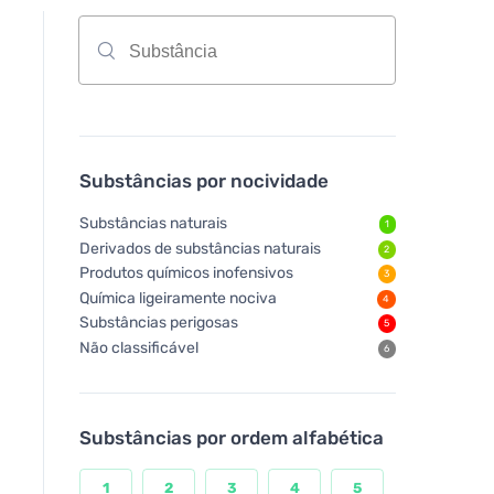
Substâncias por nocividade
Substâncias naturais
1
Derivados de substâncias naturais
2
Produtos químicos inofensivos
3
Química ligeiramente nociva
4
Substâncias perigosas
5
Não classificável
6
Substâncias por ordem alfabética
1
2
3
4
5