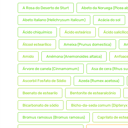
A Rosa do Deserto de Sturt
Abeto da Noruega (Picea ab
Abeto italiano (Helichrysum italicum)
Acácia do sol
Ácido chiquímico
Ácido esteárico
Ácido salicílic
Álcool estearílico
Ameixa (Prunus domestica)
Am
Amido
Anémona (Anemonoides altaica)
Anfoace
Árvore de canela (Cinnamomum)
Asa de cera (Rhus s
Ascorbil Fosfato de Sódio
Azeda (Rumex acetosa)
Beenato de estearilo
Bentonite de estearalcónio
Bicarbonato de sódio
Bicho-da-seda comum (Dipteryx 
Bromus ramosus (Bromus ramosus)
Caprilato de estea