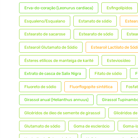
Erva-do-coração (Leonurus cardiaca)
Esfingolípidos
Esqualeno/Esqualano
Estanato de sódio
Estear
Estearato de sacarose
Estearato de sódio
Estea
Estearoil Glutamato de Sódio
Estearoil Lactilato de Sód
Ésteres etílicos de manteiga de karité
Esteviosídeo
Extrato de casca de Salix Nigra
Fitato de sódio
F
Fluoreto de sódio
Fluorflogopite sintética
Fosfat
Girassol anual (Helianthus annuus)
Girassol Tupinambor
Glicéridos de óleo de semente de girassol
Glicéridos de
Glutamato de sódio
Goma de esclerócio
Goma-l