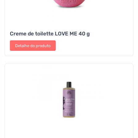
Creme de toilette LOVE ME 40 g
Detalhe do produto