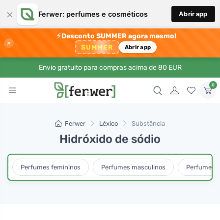
×
Ferwer: perfumes e cosméticos
Abrir app
⚡
Desconto SUMMER agora mesmo!
×
SUMMER
Abrir app
Envio gratuito para compras acima de 80 EUR
0
Ferwer
Léxico
Substância
Hidróxido de sódio
Perfumes femininos
Perfumes masculinos
Perfumes u