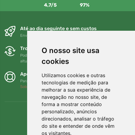
4,7/5
97%
Até ao dia seguinte e sem custos
Envio gratuito para encomendas superiores a 80 EUR
Trocas e devoluções gratuitas
O nosso site usa
Pode devolver ou trocar a sua encomenda em qualquer
cookies
altura no prazo de 90 dias
Apoiamos a Trees.org
Utilizamos cookies e outras
Para cada encomenda plantamos uma árvore! Leia mais
tecnologias de medição para
Sobre nós
.
melhorar a sua experiência de
navegação no nosso site, de
forma a mostrar conteúdo
personalizado, anúncios
direcionados, analisar o tráfego
do site e entender de onde vêm
os visitantes.