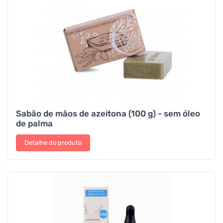
Sabão de mãos de azeitona (100 g) - sem óleo
de palma
Detalhe do produto