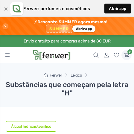
×
Ferwer: perfumes e cosméticos
Abrir app
⚡
Desconto SUMMER agora mesmo!
×
SUMMER
Abrir app
Envio gratuito para compras acima de 80 EUR
0
Ferwer
Léxico
Substâncias que começam pela letra
"H"
Álcool hidroxistearílico