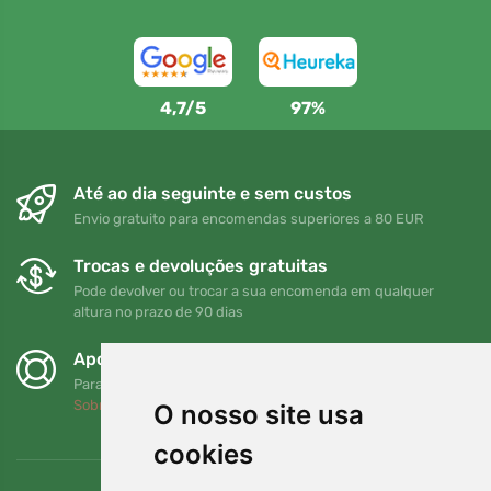
4,7/5
97%
Até ao dia seguinte e sem custos
Envio gratuito para encomendas superiores a 80 EUR
Trocas e devoluções gratuitas
Pode devolver ou trocar a sua encomenda em qualquer
altura no prazo de 90 dias
Apoiamos a Trees.org
Para cada encomenda plantamos uma árvore! Leia mais
Sobre nós
.
O nosso site usa
cookies