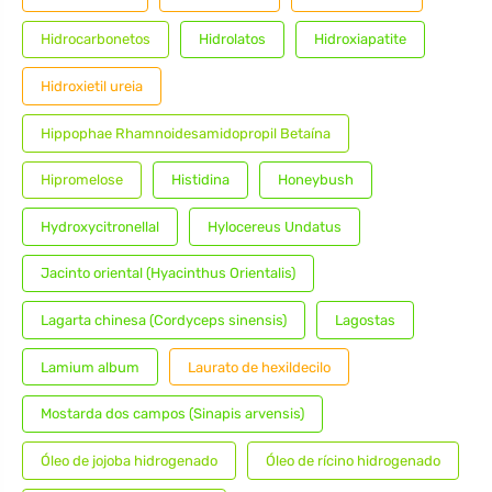
Hidrocarbonetos
Hidrolatos
Hidroxiapatite
Hidroxietil ureia
Hippophae Rhamnoidesamidopropil Betaína
Hipromelose
Histidina
Honeybush
Hydroxycitronellal
Hylocereus Undatus
Jacinto oriental (Hyacinthus Orientalis)
Lagarta chinesa (Cordyceps sinensis)
Lagostas
Lamium album
Laurato de hexildecilo
Mostarda dos campos (Sinapis arvensis)
Óleo de jojoba hidrogenado
Óleo de rícino hidrogenado