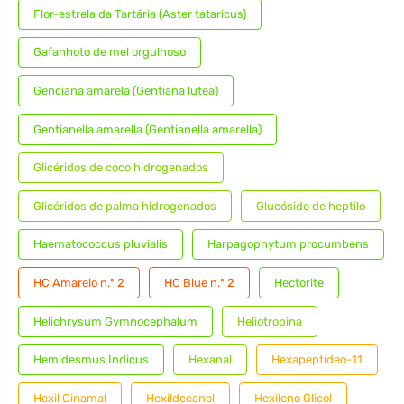
Flor-estrela da Tartária (Aster tataricus)
Gafanhoto de mel orgulhoso
Genciana amarela (Gentiana lutea)
Gentianella amarella (Gentianella amarella)
Glicéridos de coco hidrogenados
Glicéridos de palma hidrogenados
Glucósido de heptilo
Haematococcus pluvialis
Harpagophytum procumbens
HC Amarelo n.º 2
HC Blue n.º 2
Hectorite
Helichrysum Gymnocephalum
Heliotropina
Hemidesmus Indicus
Hexanal
Hexapeptídeo-11
Hexil Cinamal
Hexildecanol
Hexileno Glicol