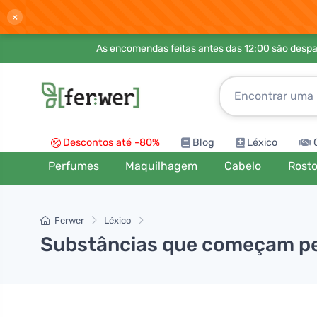
×
As encomendas feitas antes das 12:00 são desp
Descontos até -80%
Blog
Léxico
Perfumes
Maquilhagem
Cabelo
Rost
Ferwer
Léxico
Substâncias que começam pel