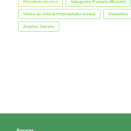
Ricinoleato de zinco
Sabugueiro (Fumaria officinalis)
Víbora-da-índia (Amorphophallus konjac)
Zeaxantina
Ziziphus Joazeiro
Ferwer