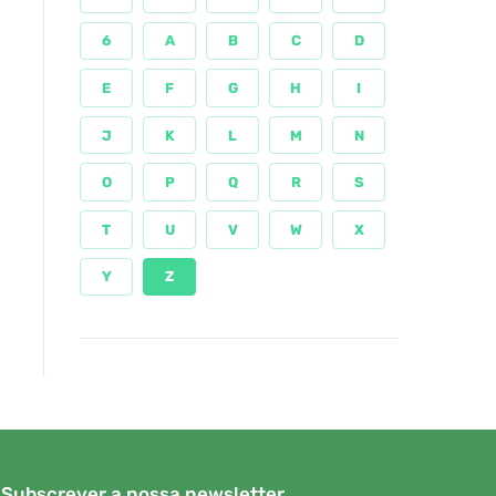
6
A
B
C
D
E
F
G
H
I
J
K
L
M
N
O
P
Q
R
S
T
U
V
W
X
Y
Z
Subscrever a nossa newsletter