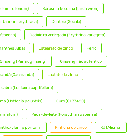
Solum fullonum)
Barosma betulina (birch wren)
ntaurium erythraea)
Centeio (Secale)
fescens)
Dedaleira variegada (Erythrina variegata)
nanthes Alba)
Estearato de zinco
Ferro
Ginseng (Panax ginseng)
Ginseng não autêntico
randá (Jacaranda)
Lactato de zinco
 cabra (Lonicera caprifolium)
ma (Hottonia palustris)
Ouro (CI 77480)
 armatum)
Paus-de-leite (Forsythia suspensa)
anthoxylum piperitum)
Piritiona de zinco
Rã (Alisma)