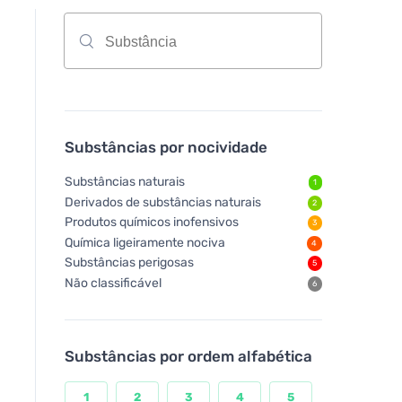
Substâncias por nocividade
Substâncias naturais
1
Derivados de substâncias naturais
2
Produtos químicos inofensivos
3
Química ligeiramente nociva
4
Substâncias perigosas
5
Não classificável
6
Substâncias por ordem alfabética
1
2
3
4
5