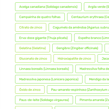
Acelga canadiana (Solidago canadensis)
Argila verde (
Campainha de quatro folhas
Centaurium erythraea (Ce
Citrato de zinco
Cogumelo da amêndoa (Agarius subru
Erva-doce gigante (Thuja plicata)
Espelho branco (Lim
Gelatina (Gelatina)
Gengibre (Zingiber officinale)
Gluconato de zinco
Hidroxiapatite de zinco
Jaca
Linnaea borealis (Linnaea borealis)
Madressilva folha de
Madressilva japonesa (Lonicera japonica)
Mendigo da la
Óxido de zinco
Pau-amarelo-espinhoso (Zanthoxylum
Paus-de-leite (Solidago virgaurea)
Pimenta amarela (Z