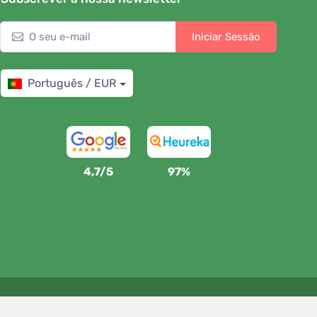
Iniciar Sessão
Português / EUR
4,7/5
97%