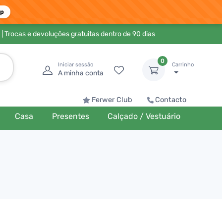
pp
| Trocas e devoluções gratuitas dentro de 90 dias
0
Iniciar sessão
Carrinho
A minha conta
Ferwer Club
Contacto
Casa
Presentes
Calçado / Vestuário