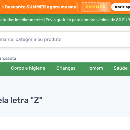
⚡
Desconto SUMMER agora mesmo!
SUMMER
Abrir a
achadas imediatamente |
Envio gratuito para compras acima de 80 EUR
Grossista
o
Corpo e higiene
Crianças
Homem
Saúde
a letra "Z"