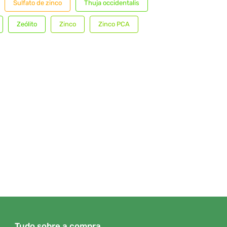
Sulfato de zinco
Thuja occidentalis
Zeólito
Zinco
Zinco PCA
Tudo sobre a compra