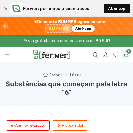
×
Ferwer: perfumes e cosméticos
Abrir app
⚡
Desconto SUMMER agora mesmo!
×
SUMMER
Abrir app
Envio gratuito para compras acima de 80 EUR
0
Ferwer
Léxico
Substâncias que começam pela letra
"6"
6-Amino-m-cresol
6-Hidroxiindol