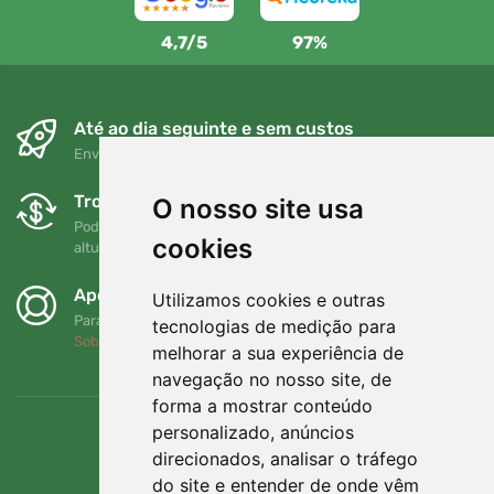
4,7/5
97%
Até ao dia seguinte e sem custos
Envio gratuito para encomendas superiores a 80 EUR
Trocas e devoluções gratuitas
O nosso site usa
Pode devolver ou trocar a sua encomenda em qualquer
cookies
altura no prazo de 90 dias
Apoiamos a Trees.org
Utilizamos cookies e outras
Para cada encomenda plantamos uma árvore! Leia mais
tecnologias de medição para
Sobre nós
.
melhorar a sua experiência de
navegação no nosso site, de
forma a mostrar conteúdo
personalizado, anúncios
direcionados, analisar o tráfego
do site e entender de onde vêm