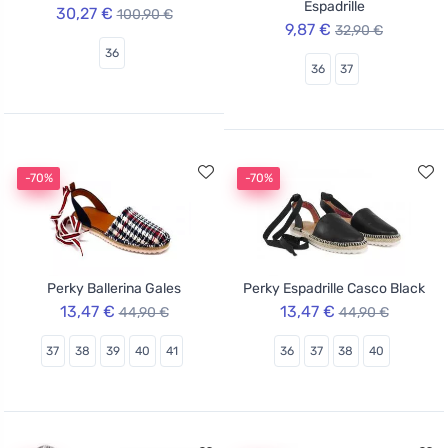
Espadrille
30,27 €
100,90 €
9,87 €
32,90 €
36
36
37
-70%
-70%
Perky Ballerina Gales
Perky Espadrille Casco Black
13,47 €
13,47 €
44,90 €
44,90 €
37
38
39
40
41
36
37
38
40