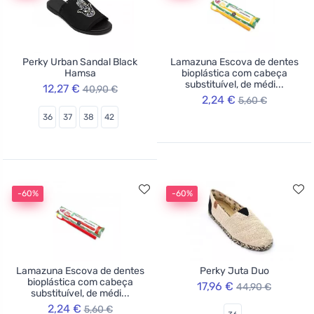
Perky Urban Sandal Black
Lamazuna Escova de dentes
Hamsa
bioplástica com cabeça
substituível, de médi...
12,27 €
40,90 €
2,24 €
5,60 €
36
37
38
42
-60%
-60%
Lamazuna Escova de dentes
Perky Juta Duo
bioplástica com cabeça
17,96 €
44,90 €
substituível, de médi...
2,24 €
5,60 €