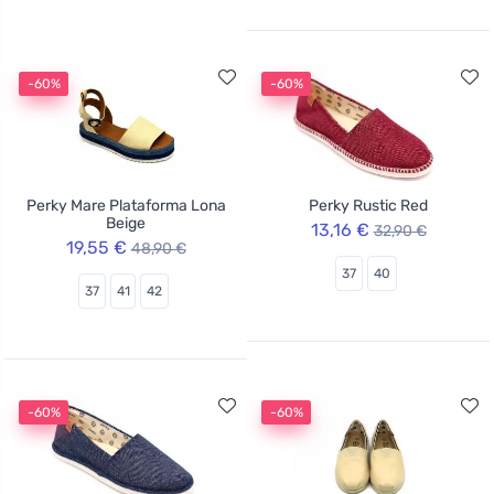
-60%
-60%
Perky Mare Plataforma Lona
Perky Rustic Red
Beige
13,16 €
32,90 €
19,55 €
48,90 €
37
40
37
41
42
-60%
-60%