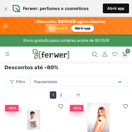
×
Ferwer: perfumes e cosméticos
Abrir app
⚡
Desconto SUMMER agora mesmo!
×
SUMMER
Abrir app
Envio gratuito para compras acima de 80 EUR
0
Descontos até -80%
Filtro
1
2
…
11
-80%
-80%