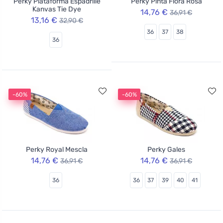
Perky Plataforma Espadrille
Perky Pinta Flora Rosa
Kanvas Tie Dye
14,76 €
36,91 €
13,16 €
32,90 €
36
37
38
36
-60%
-60%
Perky Royal Mescla
Perky Gales
14,76 €
14,76 €
36,91 €
36,91 €
36
36
37
39
40
41