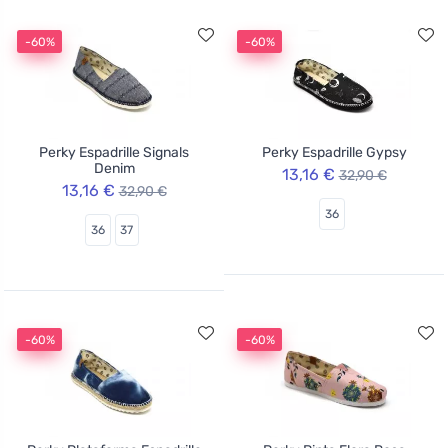
-60%
-60%
Perky Espadrille Signals
Perky Espadrille Gypsy
Denim
13,16 €
32,90 €
13,16 €
32,90 €
36
36
37
-60%
-60%