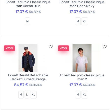
Ecoalf Ted Polo Classic Pique
Ecoalf Ted Polo Classic Pique
Man Ocean Blue
Man Deep Navy
17,07 €
17,07 €
56,89 €
56,89 €
M
M
XL
-70%
-70%
Ecoalf Gerald Detachable
Ecoalf Ted polo classic pique
Jacket Burned Orange
man 2
84,57 €
17,07 €
281,91 €
56,89 €
M
L
XL
M
XL