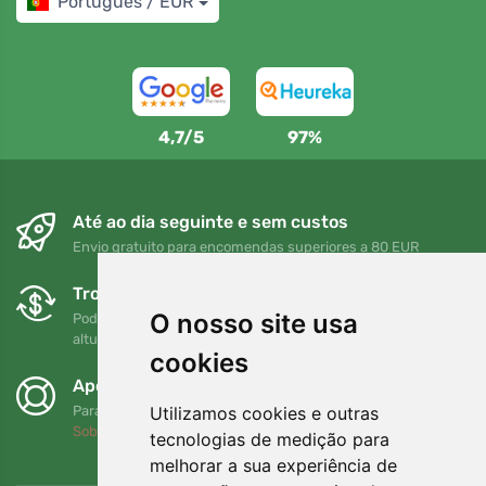
Português / EUR
4,7/5
97%
Até ao dia seguinte e sem custos
Envio gratuito para encomendas superiores a 80 EUR
Trocas e devoluções gratuitas
O nosso site usa
Pode devolver ou trocar a sua encomenda em qualquer
altura no prazo de 90 dias
cookies
Apoiamos a Trees.org
Utilizamos cookies e outras
Para cada encomenda plantamos uma árvore! Leia mais
Sobre nós
.
tecnologias de medição para
melhorar a sua experiência de