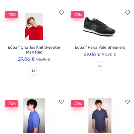
-70%
-70%
Ecoalf Charles Knit Sweater
Ecoalf Pana Yale Sneakers
Man Red
29,06 €
96,90 €
29,06 €
96,90 €
37
M
-70%
-70%