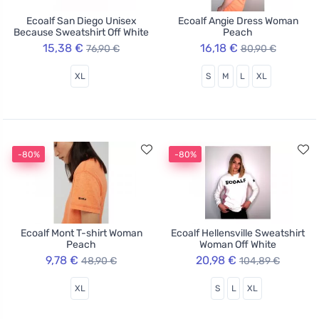
Ecoalf San Diego Unisex
Ecoalf Angie Dress Woman
Because Sweatshirt Off White
Peach
15,38 €
16,18 €
76,90 €
80,90 €
XL
S
M
L
XL
-80%
-80%
Ecoalf Mont T-shirt Woman
Ecoalf Hellensville Sweatshirt
Peach
Woman Off White
9,78 €
20,98 €
48,90 €
104,89 €
XL
S
L
XL