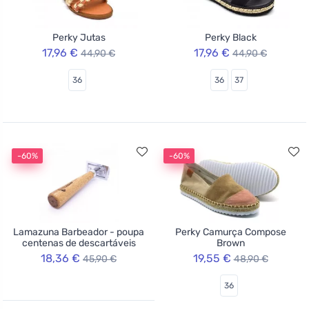
Perky Jutas
Perky Black
17,96 €
17,96 €
44,90 €
44,90 €
36
36
37
-60%
-60%
Lamazuna Barbeador - poupa
Perky Camurça Compose
centenas de descartáveis
Brown
18,36 €
19,55 €
45,90 €
48,90 €
36