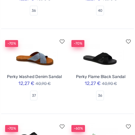
36
40
-70%
-70%
Perky Washed Denim Sandal
Perky Flame Black Sandal
12,27 €
12,27 €
40,90 €
40,90 €
37
36
-70%
-60%