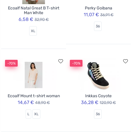
Ecoalf Natal Great B T-shirt
Perky Goibana
Man White
11,07 €
36,91 €
6,58 €
32,90 €
36
XL
-70%
-70%
Ecoalf Mount t-shirt woman
Inkkas Coyote
14,67 €
36,28 €
48,90 €
120,90 €
L
XL
36