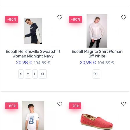
-80%
-80%
Ecoalf Hellensville Sweatshirt
Ecoalf Magrite Shirt Woman
Woman Midnight Navy
Off White
20,98 €
20,98 €
104,89 €
104,89 €
S
M
L
XL
XL
-80%
-70%