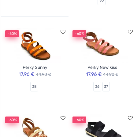
36
-60%
-60%
Perky Sunny
Perky New Kiss
17,96 €
17,96 €
44,90 €
44,90 €
38
36
37
-60%
-60%