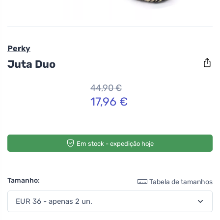
Perky
Juta Duo
44,90 €
17,96 €
Em stock - expedição hoje
Tamanho:
Tabela de tamanhos