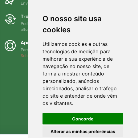
Envio gratuito para encomendas superiores a 80 EUR
Trocas e devoluções gratuitas
O nosso site usa
Pode devolver ou trocar a sua encomenda em qualquer
cookies
altura no prazo de 90 dias
Apoiamos a Trees.org
Utilizamos cookies e outras
Para cada encomenda plantamos uma árvore! Leia mais
tecnologias de medição para
Sobre nós
.
melhorar a sua experiência de
navegação no nosso site, de
forma a mostrar conteúdo
personalizado, anúncios
direcionados, analisar o tráfego
do site e entender de onde vêm
os visitantes.
Concordo
Alterar as minhas preferências