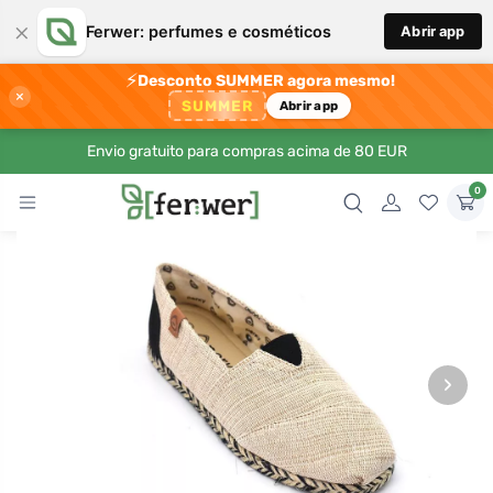
×
Ferwer: perfumes e cosméticos
Abrir app
⚡
Desconto SUMMER agora mesmo!
×
SUMMER
Abrir app
Envio gratuito para compras acima de 80 EUR
0
›