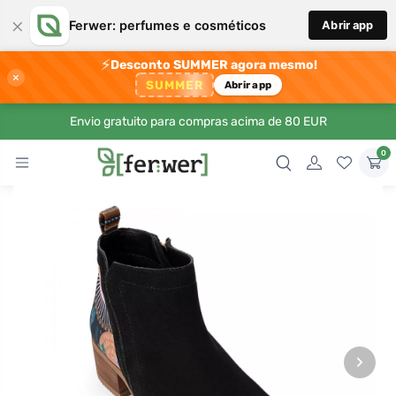
×
Ferwer: perfumes e cosméticos
Abrir app
⚡
Desconto SUMMER agora mesmo!
×
SUMMER
Abrir app
Envio gratuito para compras acima de 80 EUR
0
›