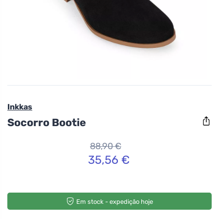
Inkkas
Socorro Bootie
88,90 €
35,56 €
Em stock - expedição hoje