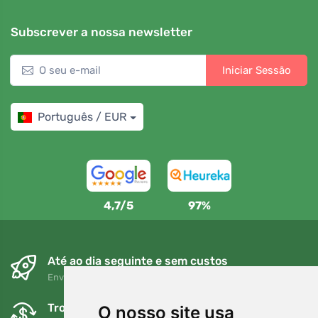
Subscrever a nossa newsletter
Iniciar Sessão
Português / EUR
4,7/5
97%
Até ao dia seguinte e sem custos
Envio gratuito para encomendas superiores a 80 EUR
Trocas e devoluções gratuitas
O nosso site usa