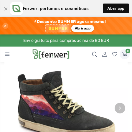
×
Ferwer: perfumes e cosméticos
Abrir app
⚡
Desconto SUMMER agora mesmo!
×
SUMMER
Abrir app
Envio gratuito para compras acima de 80 EUR
0
›