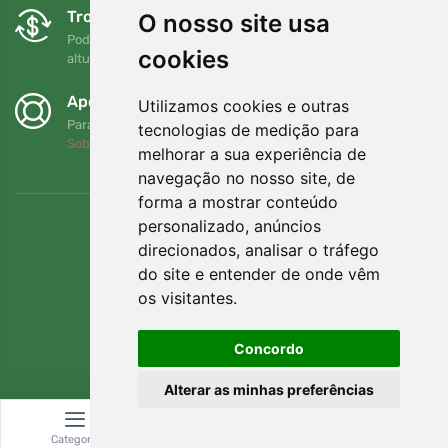
Trocas e devoluções gratuitas
O nosso site usa
Pode devolver ou trocar a sua encomenda em qualquer
cookies
altura no prazo de 90 dias
Apoiamos a Trees.org
Utilizamos cookies e outras
Para cada encomenda plantamos uma árvore! Leia mais
tecnologias de medição para
Sobre nós
.
melhorar a sua experiência de
navegação no nosso site, de
forma a mostrar conteúdo
personalizado, anúncios
direcionados, analisar o tráfego
do site e entender de onde vêm
os visitantes.
Concordo
Alterar as minhas preferências
© Topshelf s.r.o. Todos os direitos reservados.
Categoria
Pesquisar
Carrinho