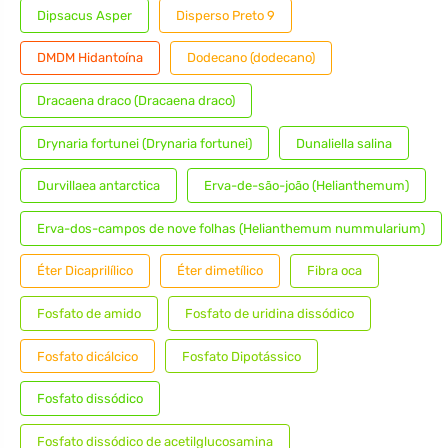
Dipsacus Asper
Disperso Preto 9
DMDM Hidantoína
Dodecano (dodecano)
Dracaena draco (Dracaena draco)
Drynaria fortunei (Drynaria fortunei)
Dunaliella salina
Durvillaea antarctica
Erva-de-são-joão (Helianthemum)
Erva-dos-campos de nove folhas (Helianthemum nummularium)
Éter Dicaprilílico
Éter dimetílico
Fibra oca
Fosfato de amido
Fosfato de uridina dissódico
Fosfato dicálcico
Fosfato Dipotássico
Fosfato dissódico
Fosfato dissódico de acetilglucosamina