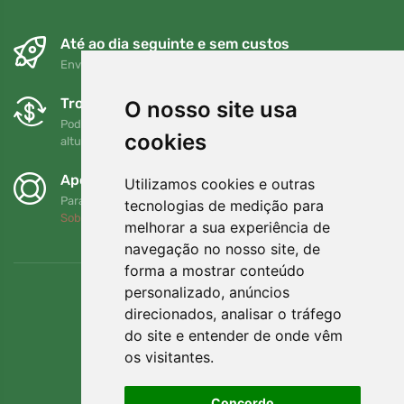
Até ao dia seguinte e sem custos
Envio gratuito para encomendas superiores a 80 EUR
Trocas e devoluções gratuitas
O nosso site usa
Pode devolver ou trocar a sua encomenda em qualquer
cookies
altura no prazo de 90 dias
Apoiamos a Trees.org
Utilizamos cookies e outras
Para cada encomenda plantamos uma árvore! Leia mais
tecnologias de medição para
Sobre nós
.
melhorar a sua experiência de
navegação no nosso site, de
forma a mostrar conteúdo
personalizado, anúncios
direcionados, analisar o tráfego
do site e entender de onde vêm
os visitantes.
Concordo