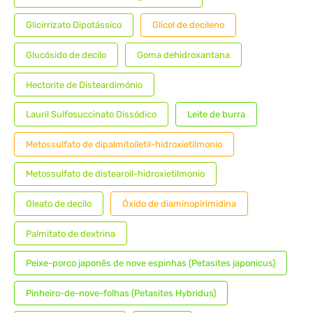
Glicirrizato Dipotássico
Glicol de decileno
Glucósido de decilo
Goma dehidroxantana
Hectorite de Disteardimónio
Lauril Sulfosuccinato Dissódico
Leite de burra
Metossulfato de dipalmitoiletil-hidroxietilmonio
Metossulfato de distearoil-hidroxietilmonio
Oleato de decilo
Óxido de diaminopirimidina
Palmitato de dextrina
Peixe-porco japonês de nove espinhas (Petasites japonicus)
Pinheiro-de-nove-folhas (Petasites Hybridus)