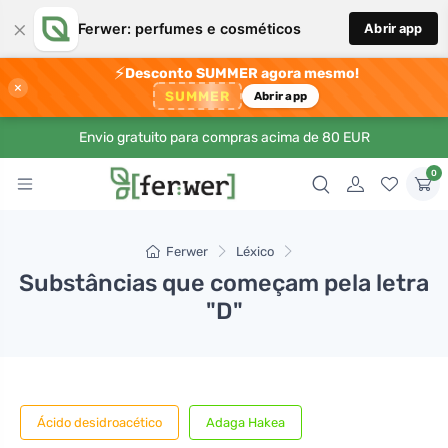
×
Ferwer: perfumes e cosméticos
Abrir app
⚡
Desconto SUMMER agora mesmo!
×
SUMMER
Abrir app
Envio gratuito para compras acima de 80 EUR
0
Ferwer
Léxico
Substâncias que começam pela letra
"D"
Ácido desidroacético
Adaga Hakea