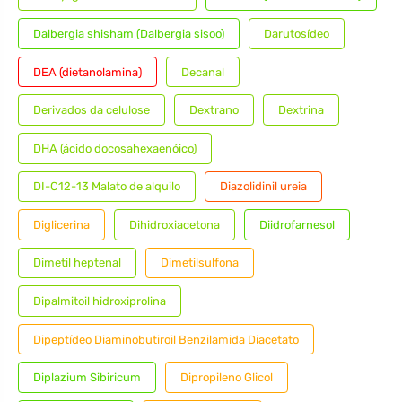
Dalbergia shisham (Dalbergia sisoo)
Darutosídeo
DEA (dietanolamina)
Decanal
Derivados da celulose
Dextrano
Dextrina
DHA (ácido docosahexaenóico)
DI-C12-13 Malato de alquilo
Diazolidinil ureia
Diglicerina
Dihidroxiacetona
Diidrofarnesol
Dimetil heptenal
Dimetilsulfona
Dipalmitoil hidroxiprolina
Dipeptídeo Diaminobutiroil Benzilamida Diacetato
Diplazium Sibiricum
Dipropileno Glicol