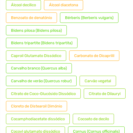
Álcool decílico
Álcool diacetona
Benzoato de denatónio
Bérberis (Berberis vulgaris)
Bidens pilosa (Bidens pilosa)
Bidens tripartite (Bidens tripartita)
Caproil Glutamato Dissódico
Carbonato de Dicaprilil
Carvalho branco (Quercus alba)
Carvalho de verão (Quercus robur)
Carvão vegetal
Citrato de Coco-Glucósido Dissódico
Citrato de Dilauryl
Cloreto de Distearoil Dimónio
Cocamphodiacetate dissódico
Cocoato de decilo
Cocoyl glutamato dissódico
Cornus (Cornus officinalis)