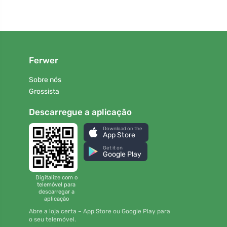
Ferwer
Sobre nós
Grossista
Descarregue a aplicação
Download on the
App Store
Get it on
Google Play
Digitalize com o
telemóvel para
descarregar a
aplicação
Abre a loja certa – App Store ou Google Play para
o seu telemóvel.