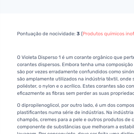
Pontuação de nocividade:
3
(
Produtos químicos ino
O Violeta Disperso 1 é um corante orgânico que pe
corantes dispersos. Embora tenha uma composição di
são por vezes erradamente confundidos como sinónim
são amplamente utilizados na indústria têxtil, onde s
poliéster, o nylon e o acrílico. Estes corantes são c
eficazmente as fibras sem perder as suas propriedad
O dipropilenoglicol, por outro lado, é um dos compo
plastificantes numa série de indústrias. Na indústri
champôs, cremes para a pele e outros produtos de cu
componente de substâncias que melhoram a estabili
lavagem. Por conseguinte, deve ser feita uma disti