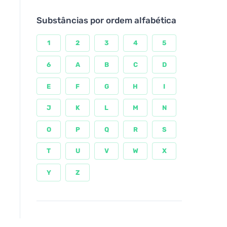
Substâncias por ordem alfabética
1
2
3
4
5
6
A
B
C
D
E
F
G
H
I
J
K
L
M
N
O
P
Q
R
S
T
U
V
W
X
Y
Z