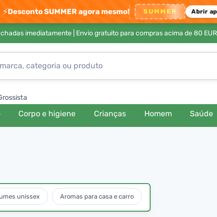
⚡
Desconto SUMMER agora mesmo!
SUMMER
Abrir a
achadas imediatamente |
Envio gratuito para compras acima de 80 EUR
Grossista
o
Corpo e higiene
Crianças
Homem
Saúde
fumes unissex
Aromas para casa e carro