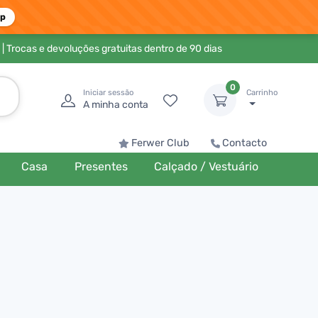
pp
| Trocas e devoluções gratuitas dentro de 90 dias
0
Iniciar sessão
Carrinho
A minha conta
Ferwer Club
Contacto
Casa
Presentes
Calçado / Vestuário