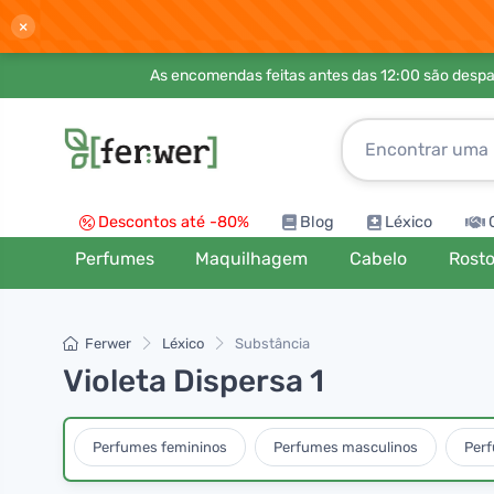
×
As encomendas feitas antes das 12:00 são desp
Descontos até -80%
Blog
Léxico
Perfumes
Maquilhagem
Cabelo
Rost
Ferwer
Léxico
Substância
Violeta Dispersa 1
Perfumes femininos
Perfumes masculinos
Per