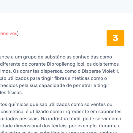
fensivos
)
3
rtence a um grupo de substâncias conhecidas como
ferente do corante Dipropilenoglicol, os dois termos
os. Os corantes dispersos, como o Disperse Violet 1,
ão utilizados para tingir fibras sintéticas como o
onhecidos pela sua capacidade de penetrar e tingir
es físicas.
stos químicos que são utilizados como solventes ou
a cosmética, é utilizado como ingrediente em sabonetes,
idados pessoais. Na indústria têxtil, pode servir como
dade dimensional dos têxteis, por exemplo, durante a
nção entre as duas substâncias, uma vez que, embora