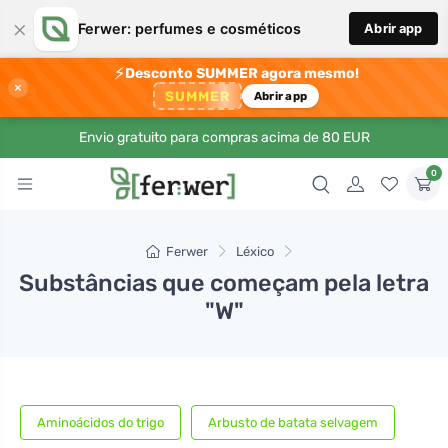
×
Ferwer: perfumes e cosméticos
Abrir app
⚡
Desconto SUMMER agora mesmo!
×
SUMMER
Abrir app
Envio gratuito para compras acima de 80 EUR
0
Ferwer
Léxico
Substâncias que começam pela letra
"W"
Aminoácidos do trigo
Arbusto de batata selvagem