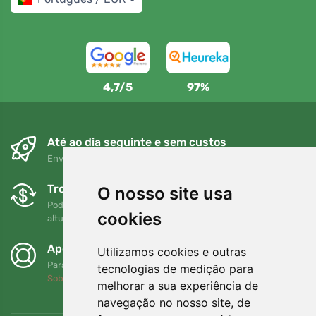
4,7/5
97%
Até ao dia seguinte e sem custos
Envio gratuito para encomendas superiores a 80 EUR
Trocas e devoluções gratuitas
O nosso site usa
Pode devolver ou trocar a sua encomenda em qualquer
cookies
altura no prazo de 90 dias
Apoiamos a Trees.org
Utilizamos cookies e outras
Para cada encomenda plantamos uma árvore! Leia mais
tecnologias de medição para
Sobre nós
.
melhorar a sua experiência de
navegação no nosso site, de