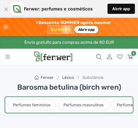
×
Ferwer: perfumes e cosméticos
Abrir app
⚡
Desconto SUMMER agora mesmo!
×
SUMMER
Abrir app
Envio gratuito para compras acima de 80 EUR
0
Ferwer
Léxico
Substância
Barosma betulina (birch wren)
Perfumes femininos
Perfumes masculinos
Perfumes u