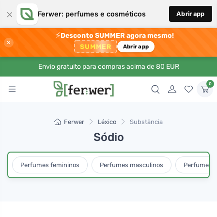
×
Ferwer: perfumes e cosméticos
Abrir app
⚡
Desconto SUMMER agora mesmo!
×
SUMMER
Abrir app
Envio gratuito para compras acima de 80 EUR
0
Ferwer
Léxico
Substância
Sódio
Perfumes femininos
Perfumes masculinos
Perfumes u