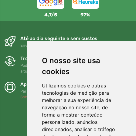
4,7/5
97%
Até ao dia seguinte e sem custos
Envio gratuito para encomendas superiores a 80 EUR
Trocas e devoluções gratuitas
O nosso site usa
Pode devolver ou trocar a sua encomenda em qualquer
cookies
altura no prazo de 90 dias
Apoiamos a Trees.org
Utilizamos cookies e outras
Para cada encomenda plantamos uma árvore! Leia mais
tecnologias de medição para
Sobre nós
.
melhorar a sua experiência de
navegação no nosso site, de
forma a mostrar conteúdo
personalizado, anúncios
direcionados, analisar o tráfego