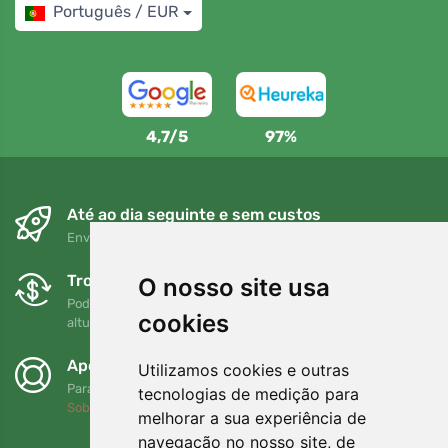
Português / EUR
4,7/5
97%
Até ao dia seguinte e sem custos
Envio gratuito para encomendas superiores a 80 EUR
Trocas e devoluções gratuitas
O nosso site usa
Pode devolver ou trocar a sua encomenda em qualquer
cookies
altura no prazo de 90 dias
Apoiamos a Trees.org
Utilizamos cookies e outras
Para cada encomenda plantamos uma árvore! Leia mais
tecnologias de medição para
Sobre nós
.
melhorar a sua experiência de
navegação no nosso site, de