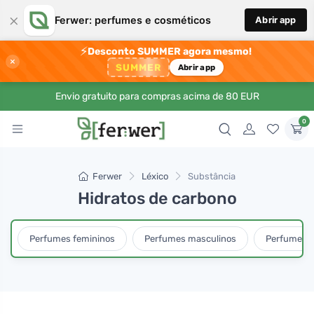
×
Ferwer: perfumes e cosméticos
Abrir app
⚡
Desconto SUMMER agora mesmo!
×
SUMMER
Abrir app
Envio gratuito para compras acima de 80 EUR
0
Ferwer
Léxico
Substância
Hidratos de carbono
Perfumes femininos
Perfumes masculinos
Perfumes u