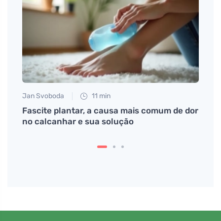
Jan Svoboda
11 min
Tomáš
Fascite plantar, a causa mais comum de dor
Descu
no calcanhar e sua solução
sono 