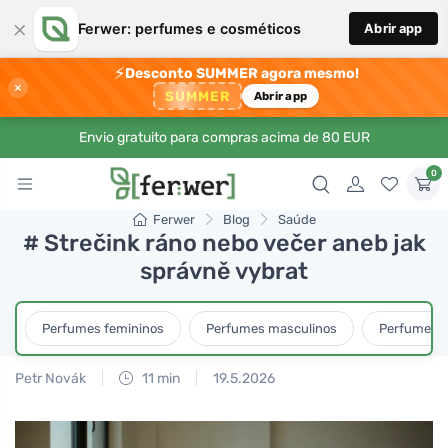
×
Ferwer: perfumes e cosméticos
Abrir app
⚡
Desconto SUMMER agora mesmo!
×
SUMMER
Abrir app
Envio gratuito para compras acima de 80 EUR
0
Ferwer
Blog
Saúde
# Strečink ráno nebo večer aneb jak
správně vybrat
Perfumes femininos
Perfumes masculinos
Perfumes u
Petr Novák
11 min
19.5.2026