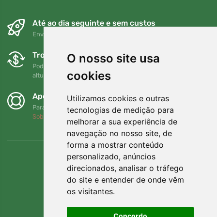
Até ao dia seguinte e sem custos
Envio gratuito para encomendas superiores a 80 EUR
Trocas e devoluções gratuitas
O nosso site usa
Pode devolver ou trocar a sua encomenda em qualquer
cookies
altura no prazo de 90 dias
Apoiamos a Trees.org
Utilizamos cookies e outras
Para cada encomenda plantamos uma árvore! Leia mais
tecnologias de medição para
Sobre nós
.
melhorar a sua experiência de
navegação no nosso site, de
forma a mostrar conteúdo
personalizado, anúncios
direcionados, analisar o tráfego
do site e entender de onde vêm
os visitantes.
Concordo