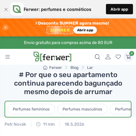
×
Ferwer: perfumes e cosméticos
Abrir app
⚡
Desconto SUMMER agora mesmo!
×
SUMMER
Abrir app
Envio gratuito para compras acima de 80 EUR
0
Ferwer
Blog
Lar
# Por que o seu apartamento
continua parecendo bagunçado
mesmo depois de arrumar
Perfumes femininos
Perfumes masculinos
Perfumes u
Petr Novák
11 min
18.5.2026