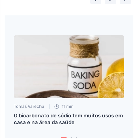
Tomáš Vařecha
11 min
Petr N
ro
O bicarbonato de sódio tem muitos usos em
# Jak
casa e na área da saúde
## ??
kostý