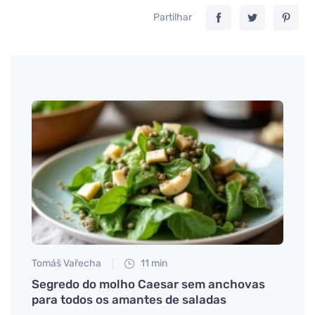
Partilhar
Tomáš Vařecha
11 min
Jan S
sica
Segredo do molho Caesar sem anchovas
Encon
para todos os amantes de saladas
cogu