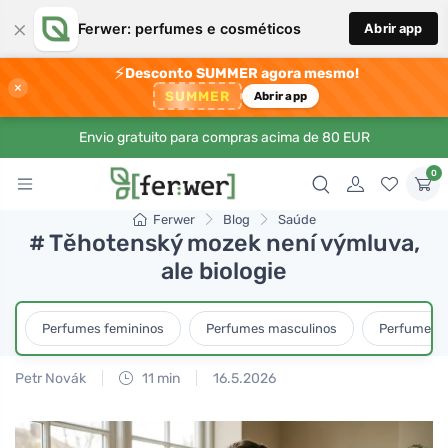
×
Ferwer: perfumes e cosméticos
Abrir app
⚡
Desconto SUMMER agora mesmo!
×
SUMMER
Abrir app
Envio gratuito para compras acima de 80 EUR
0
Ferwer
Blog
Saúde
# Těhotenský mozek není výmluva,
ale biologie
Perfumes femininos
Perfumes masculinos
Perfumes u
Petr Novák
11 min
16.5.2026