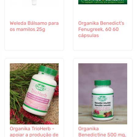
Weleda Bálsamo para
Organika Benedict's
os mamilos 25g
Fenugreek, 60 60
cápsulas
Organika TrioHerb -
Organika
apoiar a produção de
Benedictine 500 mg,