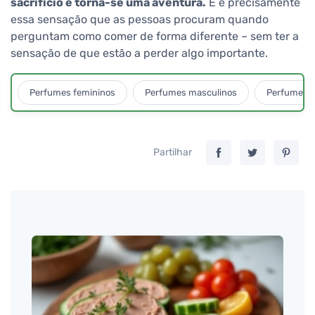
sacrifício e torna-se uma aventura.
E é precisamente
essa sensação que as pessoas procuram quando
perguntam como comer de forma diferente – sem ter a
sensação de que estão a perder algo importante.
Perfumes femininos
Perfumes masculinos
Perfumes u
Partilhar