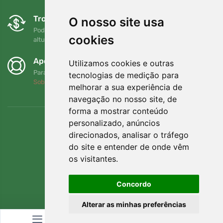
Trocas e devoluções gratuitas
O nosso site usa
Pode devolver ou trocar a sua encomenda em qualquer
cookies
altura no prazo de 90 dias
Apoiamos a Trees.org
Utilizamos cookies e outras
Para cada encomenda plantamos uma árvore! Leia mais
tecnologias de medição para
Sobre nós
.
melhorar a sua experiência de
navegação no nosso site, de
forma a mostrar conteúdo
personalizado, anúncios
direcionados, analisar o tráfego
do site e entender de onde vêm
os visitantes.
Concordo
Alterar as minhas preferências