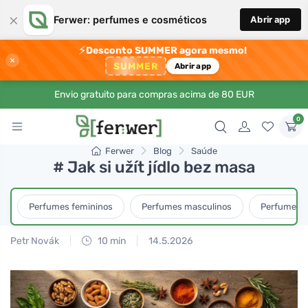
×
Ferwer: perfumes e cosméticos
Abrir app
⚡
Desconto SUMMER agora mesmo!
×
SUMMER
Abrir app
Envio gratuito para compras acima de 80 EUR
0
Ferwer
Blog
Saúde
# Jak si užít jídlo bez masa
Perfumes femininos
Perfumes masculinos
Perfumes u
Petr Novák
10 min
14.5.2026