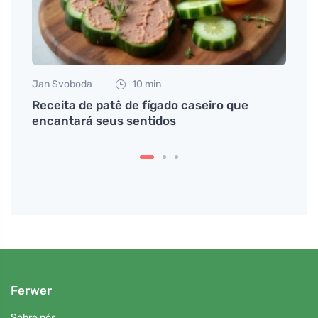
Jan Svoboda
10 min
Jan S
ue
Receita de patê de fígado caseiro que
O que
encantará seus sentidos
zumb
Ferwer
Sobre nós