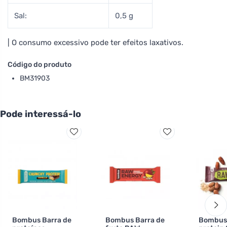
Sal:
0,5 g
| O consumo excessivo pode ter efeitos laxativos.
Código do produto
BM31903
Pode interessá-lo
Bombus Barra de
Bombus Barra de
Bombus