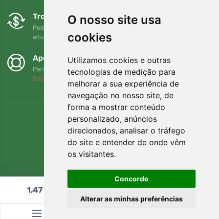
Trocas e devoluções gratuitas
O nosso site usa
Pode devolver ou trocar a sua encomenda em qualquer
cookies
altura no prazo de 90 dias
Apoiamos a Trees.org
Utilizamos cookies e outras
Para cada encomenda plantamos uma árvore! Leia mais
tecnologias de medição para
Sobre nós
.
melhorar a sua experiência de
navegação no nosso site, de
forma a mostrar conteúdo
personalizado, anúncios
direcionados, analisar o tráfego
do site e entender de onde vêm
os visitantes.
Concordo
1,47
€
Adicionar ao carrinho
Alterar as minhas preferências
© Topshelf s.r.o. Todos os direitos reservados.