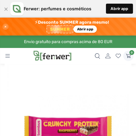
×
Ferwer: perfumes e cosméticos
Abrir app
⚡
Desconto SUMMER agora mesmo!
×
SUMMER
Abrir app
Envio gratuito para compras acima de 80 EUR
0