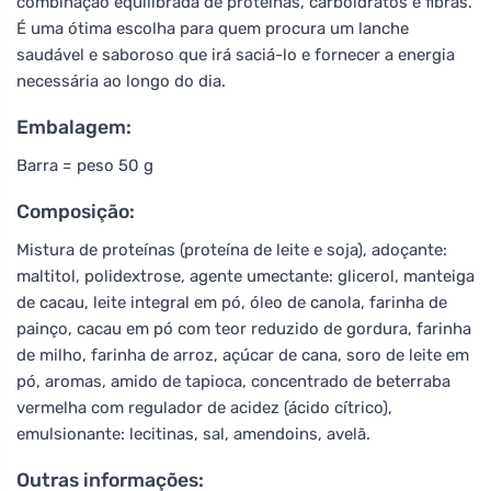
combinação equilibrada de proteínas, carboidratos e fibras.
É uma ótima escolha para quem procura um lanche
saudável e saboroso que irá saciá-lo e fornecer a energia
necessária ao longo do dia.
Embalagem:
Barra = peso 50 g
Composição:
Mistura de proteínas (proteína de leite e soja), adoçante:
maltitol, polidextrose, agente umectante: glicerol, manteiga
de cacau, leite integral em pó, óleo de canola, farinha de
painço, cacau em pó com teor reduzido de gordura, farinha
de milho, farinha de arroz, açúcar de cana, soro de leite em
pó, aromas, amido de tapioca, concentrado de beterraba
vermelha com regulador de acidez (ácido cítrico),
emulsionante: lecitinas, sal, amendoins, avelã.
Outras informações: