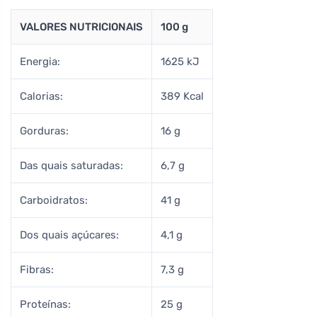
VALORES NUTRICIONAIS
100 g
Energia:
1625 kJ
Calorias:
389 Kcal
Gorduras:
16 g
Das quais saturadas:
6,7 g
Carboidratos:
41 g
Dos quais açúcares:
4,1 g
Fibras:
7,3 g
Proteínas:
25 g