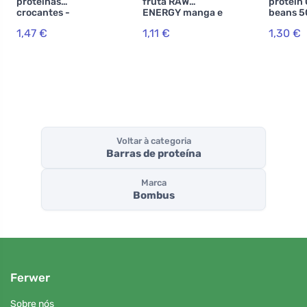
proteínas
fruta RAW
protein
crocantes -
ENERGY manga e
beans 5
Baunilha
caju
1,47 €
1,11 €
1,30 €
Voltar à categoria
Barras de proteína
Marca
Bombus
Ferwer
Sobre nós