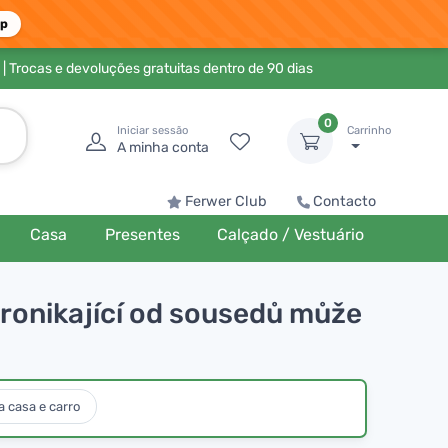
pp
| Trocas e devoluções gratuitas dentro de 90 dias
0
Iniciar sessão
Carrinho
A minha conta
Ferwer Club
Contacto
Casa
Presentes
Calçado / Vestuário
ronikající od sousedů může
 casa e carro