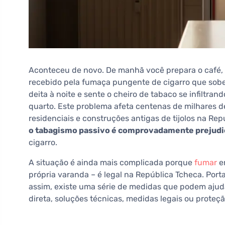
Aconteceu de novo. De manhã você prepara o café, ab
recebido pela fumaça pungente de cigarro que sobe
deita à noite e sente o cheiro de tabaco se infiltran
quarto. Este problema afeta centenas de milhares d
residenciais e construções antigas de tijolos na Re
o tabagismo passivo é comprovadamente prejudic
cigarro.
A situação é ainda mais complicada porque
fumar
em
própria varanda – é legal na República Tcheca. Port
assim, existe uma série de medidas que podem ajuda
direta, soluções técnicas, medidas legais ou proteç