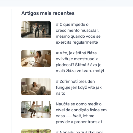
Artigos mais recentes
# O que impede o
crescimento muscular,
mesmo quando você se
exercita regularmente
# Víte, jak štítná žláza
ovlivňuje menstruaci a
plodnost? Štítná žláza je
malá žláza ve tvaru motýl
# Zdřímnutí přes den
funguje jen když víte jak
na to
Naučte se como medir o
nível de condição física em
casa --- Wait, let me
provide a proper translat
# Nápady na zužitkování