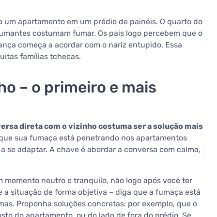
 um apartamento em um prédio de painéis. O quarto do
 fumantes costumam fumar. Os pais logo percebem que o
iança começa a acordar com o nariz entupido. Essa
muitas famílias tchecas.
o – o primeiro e mais
rsa direta com o vizinho costuma ser a solução mais
 que sua fumaça está penetrando nos apartamentos
 a se adaptar. A chave é abordar a conversa com calma,
 momento neutro e tranquilo, não logo após você ter
ue a situação de forma objetiva – diga que a fumaça está
as. Proponha soluções concretas: por exemplo, que o
sto do apartamento, ou do lado de fora do prédio. Se