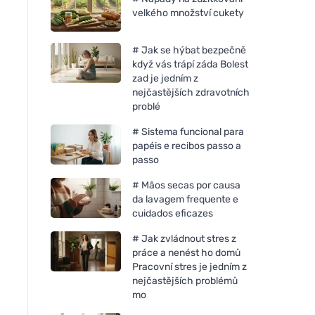
velkého množství cukety
# Jak se hýbat bezpečně
když vás trápí záda Bolest
zad je jedním z
nejčastějších zdravotních
problé
# Sistema funcional para
papéis e recibos passo a
passo
# Mãos secas por causa
da lavagem frequente e
cuidados eficazes
# Jak zvládnout stres z
práce a nenést ho domů
Pracovní stres je jedním z
nejčastějších problémů
mo