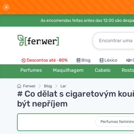
×
As encomendas feitas antes das 12:00 são desp
Descontos até -80%
Blog
Léxico
Perfumes
Maquilhagem
Cabelo
Rost
Ferwer
Blog
Lar
# Co dělat s cigaretovým ko
být nepříjem
Perfumes feminin