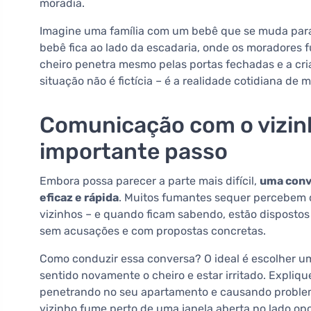
moradia.
Imagine uma família com um bebê que se muda para
bebê fica ao lado da escadaria, onde os moradores
cheiro penetra mesmo pelas portas fechadas e a cr
situação não é fictícia – é a realidade cotidiana de 
Comunicação com o vizinh
importante passo
Embora possa parecer a parte mais difícil,
uma conve
eficaz e rápida
. Muitos fumantes sequer percebem
vizinhos – e quando ficam sabendo, estão dispostos
sem acusações e com propostas concretas.
Como conduzir essa conversa? O ideal é escolher um
sentido novamente o cheiro e estar irritado. Expliq
penetrando no seu apartamento e causando problem
vizinho fume perto de uma janela aberta no lado opo