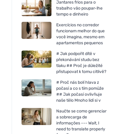
Jantares frios para o
trabalho vão poupar-lhe
tempo e dinheiro
Exercícios no corredor
funcionam melhor do que
você imagina, mesmo em
apartamentos pequenos
# Jak podpořit dítě v
překonávání studu bez
tlaku ## Proč je důležité
přistupovat k tomu citlivě?
# Proč nás bolí hlava z
počasí a co s tím pomůže
## Jak počasí ovlivňuje
naše tělo Mnoho lidí si v
Naučte se como gerenciar
a sobrecarga de
informações --- Wait, I
need to translate properly