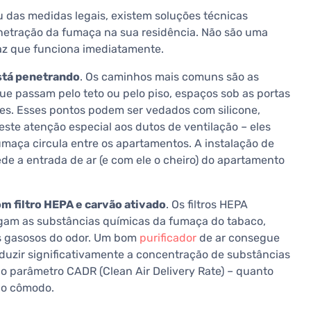
das medidas legais, existem soluções técnicas
enetração da fumaça na sua residência. Não são uma
caz que funciona imediatamente.
está penetrando
. Os caminhos mais comuns são as
que passam pelo teto ou pelo piso, espaços sob as portas
des. Esses pontos podem ser vedados com silicone,
ste atenção especial aos dutos de ventilação – eles
aça circula entre os apartamentos. A instalação de
de a entrada de ar (e com ele o cheiro) do apartamento
om filtro HEPA e carvão ativado
. Os filtros HEPA
ligam as substâncias químicas da fumaça do tabaco,
s gasosos do odor. Um bom
purificador
de ar consegue
eduzir significativamente a concentração de substâncias
 o parâmetro CADR (Clean Air Delivery Rate) – quanto
 do cômodo.