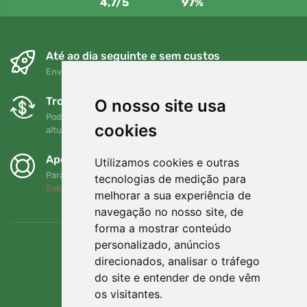
4,7/5
97%
Até ao dia seguinte e sem custos
Envio gratuito para encomendas superiores a 80 EUR
Trocas e devoluções gratuitas
O nosso site usa
Pode devolver ou trocar a sua encomenda em qualquer
cookies
altura no prazo de 90 dias
Apoiamos a Trees.org
Utilizamos cookies e outras
Para cada encomenda plantamos uma árvore! Leia mais
tecnologias de medição para
Sobre nós
.
melhorar a sua experiência de
navegação no nosso site, de
forma a mostrar conteúdo
personalizado, anúncios
direcionados, analisar o tráfego
do site e entender de onde vêm
os visitantes.