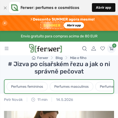
×
Ferwer: perfumes e cosméticos
Abrir app
⚡
Desconto SUMMER agora mesmo!
×
SUMMER
Abrir app
Envio gratuito para compras acima de 80 EUR
0
Ferwer
Blog
Mãe e filho
# Jizva po císařském řezu a jak o ni
správně pečovat
Perfumes femininos
Perfumes masculinos
Perfumes u
Petr Novák
11 min
14.5.2026