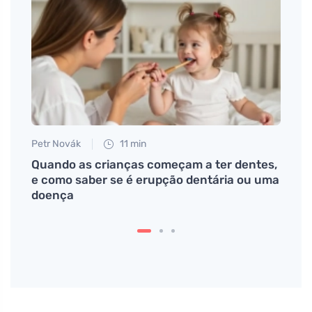
Petr Novák
11 min
Petr N
 sem
Quando as crianças começam a ter dentes,
A aut
e como saber se é erupção dentária ou uma
incen
doença
dá es