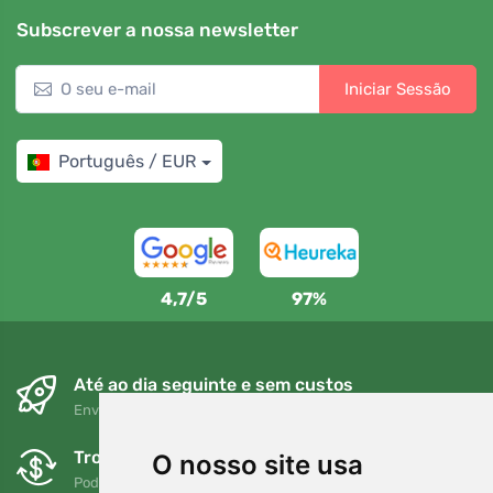
Subscrever a nossa newsletter
Iniciar Sessão
Português / EUR
4,7/5
97%
Até ao dia seguinte e sem custos
Envio gratuito para encomendas superiores a 80 EUR
Trocas e devoluções gratuitas
O nosso site usa
Pode devolver ou trocar a sua encomenda em qualquer