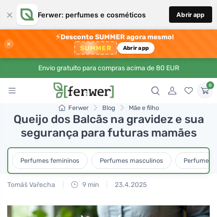
×
Ferwer: perfumes e cosméticos
Abrir app
⚡
Desconto SUMMER agora mesmo!
×
SUMMER
Abrir app
Envio gratuito para compras acima de 80 EUR
0
Ferwer
Blog
Mãe e filho
Queijo dos Balcãs na gravidez e sua
segurança para futuras mamães
Perfumes femininos
Perfumes masculinos
Perfumes u
Tomáš Vařecha
9 min
23.4.2025