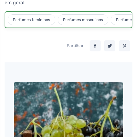
em geral.
Perfumes femininos
Perfumes masculinos
Perfumes u
Partilhar