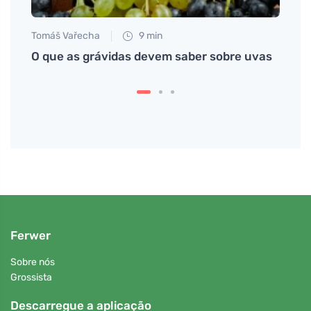
Tomáš Vařecha
9 min
Jan S
séria
O que as grávidas devem saber sobre uvas
Quand
com 
Ferwer
Sobre nós
Grossista
Descarregue a aplicação