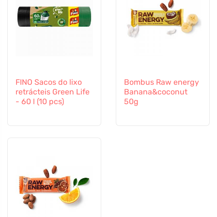
FINO Sacos do lixo
Bombus Raw energy
retrácteis Green Life
Banana&coconut
- 60 l (10 pcs)
50g