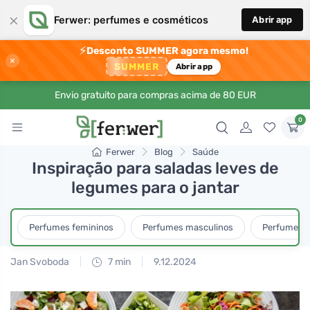
×
Ferwer: perfumes e cosméticos
Abrir app
⚡
Desconto SUMMER agora mesmo!
×
SUMMER
Abrir app
Envio gratuito para compras acima de 80 EUR
0
Ferwer
Blog
Saúde
Inspiração para saladas leves de
legumes para o jantar
Perfumes femininos
Perfumes masculinos
Perfumes u
Jan Svoboda
7 min
9.12.2024