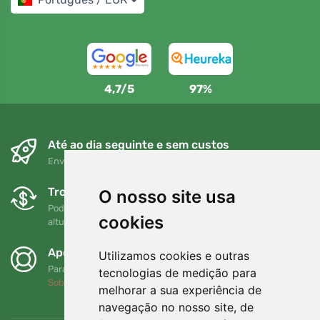
4,7/5
97%
Até ao dia seguinte e sem custos
Envio gratuito para encomendas superiores a 80 EUR
Trocas e devoluções gratuitas
O nosso site usa
Pode devolver ou trocar a sua encomenda em qualquer
cookies
altura no prazo de 90 dias
Apoiamos a Trees.org
Utilizamos cookies e outras
Para cada encomenda plantamos uma árvore! Leia mais
tecnologias de medição para
Sobre nós
.
melhorar a sua experiência de
navegação no nosso site, de