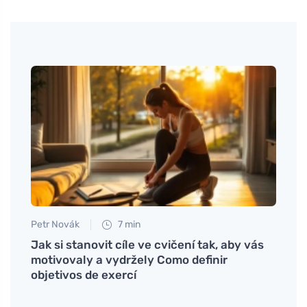
Petr Novák
7 min
Eva No
Jak si stanovit cíle ve cvičení tak, aby vás
Chá d
motivovaly a vydržely Como definir
benéf
objetivos de exercí