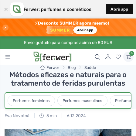
×
Ferwer: perfumes e cosméticos
Abrir app
⚡
Desconto SUMMER agora mesmo!
×
SUMMER
Abrir app
Envio gratuito para compras acima de 80 EUR
0
Ferwer
Blog
Saúde
Métodos eficazes e naturais para o
tratamento de feridas purulentas
Perfumes femininos
Perfumes masculinos
Perfumes u
Eva Novotná
5 min
6.12.2024