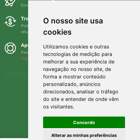
Envio gratuito para encomendas superiores a 80 EUR
Trocas e devoluções gratuitas
O nosso site usa
Pode devolver ou trocar a sua encomenda em qualquer
cookies
altura no prazo de 90 dias
Apoiamos a Trees.org
Utilizamos cookies e outras
Para cada encomenda plantamos uma árvore! Leia mais
tecnologias de medição para
Sobre nós
.
melhorar a sua experiência de
navegação no nosso site, de
forma a mostrar conteúdo
personalizado, anúncios
direcionados, analisar o tráfego
do site e entender de onde vêm
os visitantes.
Concordo
Alterar as minhas preferências