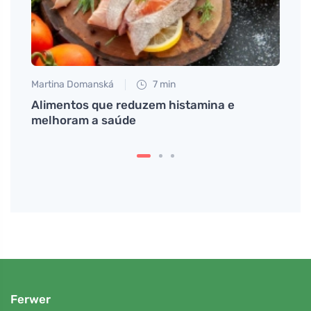
Martina Domanská
7 min
Petr N
Alimentos que reduzem histamina e
A dan
melhoram a saúde
alon
sem t
Ferwer