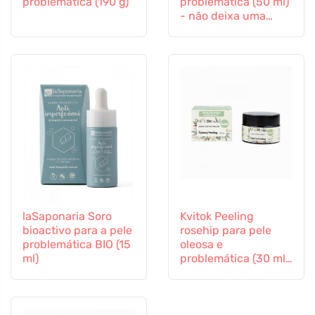
problemática (190 g)
problemática (50 ml)
- não deixa uma
película gordurosa
laSaponaria Soro
Kvitok Peeling
bioactivo para a pele
rosehip para pele
problemática BIO (15
oleosa e
ml)
problemática (30 ml)
- regenera e suaviza