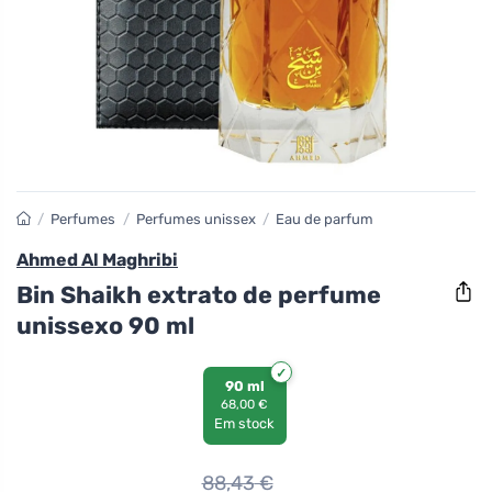
/
Perfumes
/
Perfumes unissex
/
Eau de parfum
Ahmed Al Maghribi
Bin Shaikh extrato de perfume
unissexo 90 ml
90 ml
68,00 €
Em stock
88,43
€