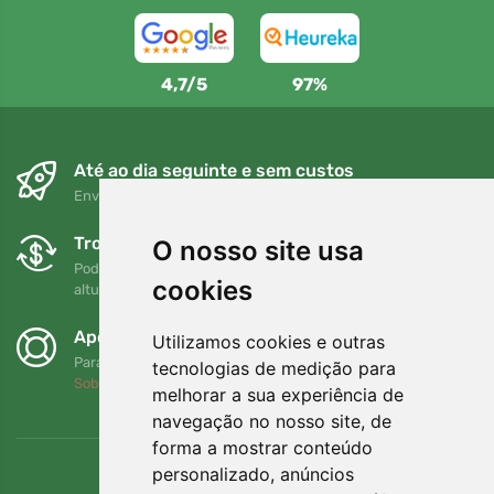
4,7/5
97%
Até ao dia seguinte e sem custos
Envio gratuito para encomendas superiores a 80 EUR
Trocas e devoluções gratuitas
O nosso site usa
Pode devolver ou trocar a sua encomenda em qualquer
cookies
altura no prazo de 90 dias
Apoiamos a Trees.org
Utilizamos cookies e outras
Para cada encomenda plantamos uma árvore! Leia mais
tecnologias de medição para
Sobre nós
.
melhorar a sua experiência de
navegação no nosso site, de
forma a mostrar conteúdo
personalizado, anúncios