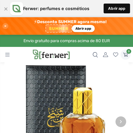
×
Ferwer: perfumes e cosméticos
Abrir app
⚡
Desconto SUMMER agora mesmo!
×
SUMMER
Abrir app
Envio gratuito para compras acima de 80 EUR
0
›