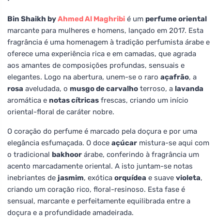
Bin Shaikh by
Ahmed Al Maghribi
é um
perfume oriental
marcante para mulheres e homens, lançado em 2017. Esta
fragrância é uma homenagem à tradição perfumista árabe e
oferece uma experiência rica e em camadas, que agrada
aos amantes de composições profundas, sensuais e
elegantes. Logo na abertura, unem-se o raro
açafrão
, a
rosa
aveludada, o
musgo de carvalho
terroso, a
lavanda
aromática e
notas cítricas
frescas, criando um início
oriental-floral de caráter nobre.
O coração do perfume é marcado pela doçura e por uma
elegância esfumaçada. O doce
açúcar
mistura-se aqui com
o tradicional
bakhoor
árabe, conferindo à fragrância um
acento marcadamente oriental. A isto juntam-se notas
inebriantes de
jasmim
, exótica
orquídea
e suave
violeta
,
criando um coração rico, floral-resinoso. Esta fase é
sensual, marcante e perfeitamente equilibrada entre a
doçura e a profundidade amadeirada.