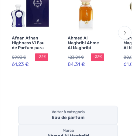
Afnan Afnan
Ahmed Al
Ahme
Highness VI Eau
Maghribi Ahmed
Maghr
de Parfum para
Al Maghribi
Al Ma
homens
Zumar extrato de
Eau d
89,93 €
123,81 €
88,86
-32%
-32%
perfume
uniss
unissexo
61,23 €
84,31 €
61,03
Voltar à categoria
Eau de parfum
Marca