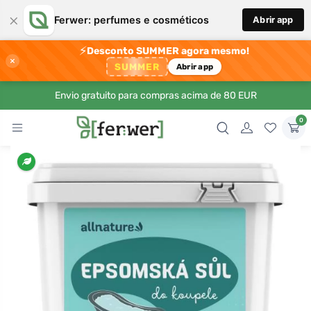
×
Ferwer: perfumes e cosméticos
Abrir app
⚡
Desconto SUMMER agora mesmo!
×
SUMMER
Abrir app
Envio gratuito para compras acima de 80 EUR
0