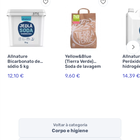
Allnature
Yellow&Blue
Allnatu
Bicarbonato de
(Tierra Verde)
Peróxid
sódio 5 kg
Soda de lavagem
hidrogé
(saco de 5 kg) -
5000 ml
12,10 €
9,60 €
14,39 €
para a produção
de pó artesanal
Voltar à categoria
Corpo e higiene