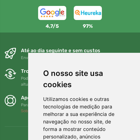
4,7/5
97%
Até ao dia seguinte e sem custos
Envio gratuito para encomendas superiores a 80 EUR
Trocas e devoluções gratuitas
O nosso site usa
Pode devolver ou trocar a sua encomenda em qualquer
cookies
altura no prazo de 90 dias
Apoiamos a Trees.org
Utilizamos cookies e outras
Para cada encomenda plantamos uma árvore! Leia mais
tecnologias de medição para
Sobre nós
.
melhorar a sua experiência de
navegação no nosso site, de
forma a mostrar conteúdo
personalizado, anúncios