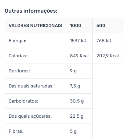
Outras informações:
VALORES NUTRICIONAIS
100G
50G
Energia:
1537 kJ
768 kJ
Calorias:
849 Kcal
202,9 Kcal
Gorduras:
9 g
Das quais saturadas:
7,5 g
Carboidratos:
30,5 g
Dos quais açúcares:
22,5 g
Fibras:
5 g