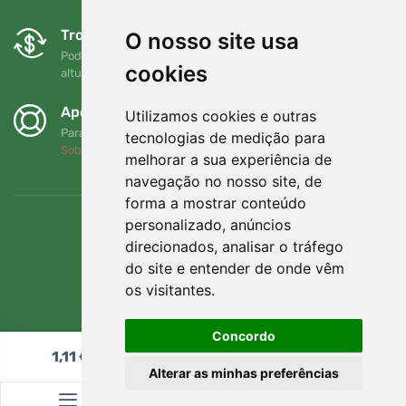
Trocas e devoluções gratuitas
O nosso site usa
Pode devolver ou trocar a sua encomenda em qualquer
cookies
altura no prazo de 90 dias
Apoiamos a Trees.org
Utilizamos cookies e outras
Para cada encomenda plantamos uma árvore! Leia mais
tecnologias de medição para
Sobre nós
.
melhorar a sua experiência de
navegação no nosso site, de
forma a mostrar conteúdo
personalizado, anúncios
direcionados, analisar o tráfego
do site e entender de onde vêm
os visitantes.
Concordo
1,11
€
Adicionar ao carrinho
Alterar as minhas preferências