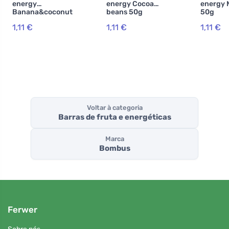
energy
energy Cocoa
energy 
Banana&coconut
beans 50g
50g
50g
1,11 €
1,11 €
1,11 €
Voltar à categoria
Barras de fruta e energéticas
Marca
Bombus
Ferwer