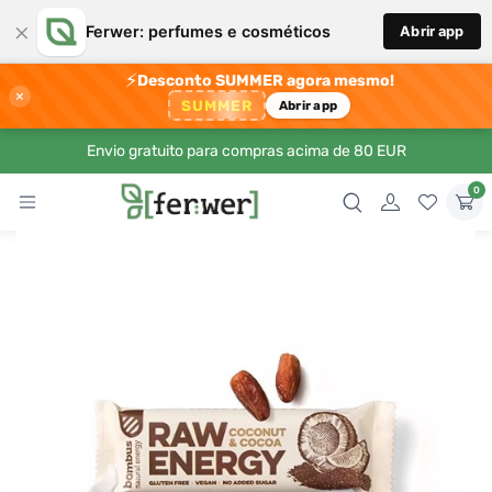
×
Ferwer: perfumes e cosméticos
Abrir app
⚡
Desconto SUMMER agora mesmo!
×
SUMMER
Abrir app
Envio gratuito para compras acima de 80 EUR
0