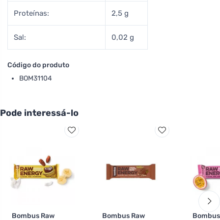
Proteínas:
2,5 g
Sal:
0,02 g
Código do produto
BOM31104
Pode interessá-lo
Bombus Raw
Bombus Raw
Bombus