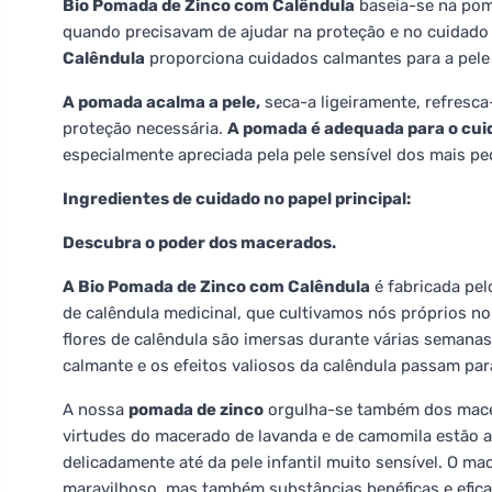
Bio Pomada de Zinco com Calêndula
baseia-se na poma
quando precisavam de ajudar na proteção e no cuidado 
Calêndula
proporciona cuidados calmantes para a pele i
A pomada acalma a pele,
seca-a ligeiramente, refresca
proteção necessária.
A pomada é adequada para o cui
especialmente apreciada pela pele sensível dos mais p
Ingredientes de cuidado no papel principal:
Descubra o poder dos macerados.
A Bio Pomada de Zinco com Calêndula
é fabricada pel
de calêndula medicinal, que cultivamos nós próprios n
flores de calêndula são imersas durante várias semanas 
calmante e os efeitos valiosos da calêndula passam pa
A nossa
pomada de zinco
orgulha-se também dos macer
virtudes do macerado de lavanda e de camomila estão a
delicadamente até da pele infantil muito sensível. O m
maravilhoso, mas também substâncias benéficas e efica