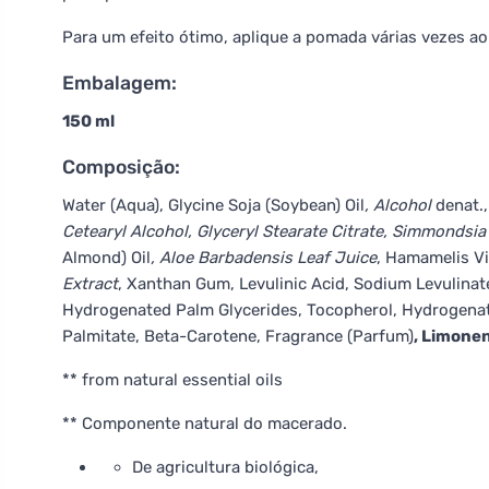
Para um efeito ótimo, aplique a pomada várias vezes ao 
Embalagem:
150 ml
Composição:
Water (Aqua), Glycine Soja (Soybean) Oil
, Alcohol
denat.,
Cetearyl Alcohol, Glyceryl Stearate Citrate, Simmondsia
Almond) Oil
, Aloe Barbadensis Leaf Juice
, Hamamelis Vi
Extract
, Xanthan Gum, Levulinic Acid, Sodium Levulinat
Hydrogenated Palm Glycerides, Tocopherol, Hydrogenate
Palmitate, Beta-Carotene, Fragrance (Parfum)
, Limone
** from natural essential oils
** Componente natural do macerado.
De agricultura biológica,