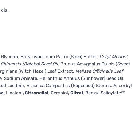
dia.
 Glycerin, Butyrospermum Parkii (Shea) Butter
, Cetyl Alcohol,
 Chinensis (Jojoba) Seed Oil
, Prunus Amygdalus Dulcis (Sweet
rginiana (Witch Hazel) Leaf Extract
, Melissa Officinalis Leaf
e, Sodium Anisate, Helianthus Annuus (Sunflower) Seed Oil,
d Lecithin, Brassica Campestris (Rapeseed) Sterols, Ascorbyl
ne
, Linalool
, Citronellol
, Geraniol
, Citral
, Benzyl Salicylate**