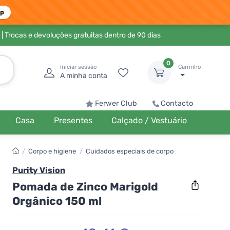
pp
| Trocas e devoluções gratuitas dentro de 90 dias
0
Iniciar sessão
Carrinho
A minha conta
Ferwer Club
Contacto
Casa
Presentes
Calçado / Vestuário
/
Corpo e higiene
/
Cuidados especiais de corpo
Purity Vision
Pomada de Zinco Marigold
Orgânico 150 ml