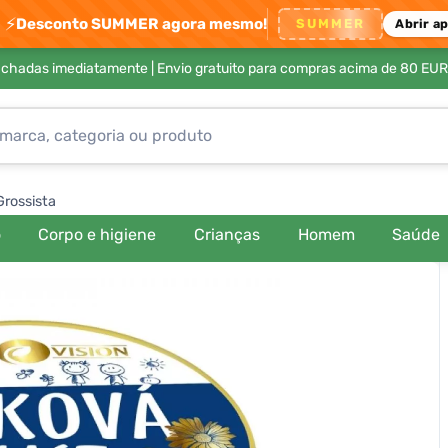
⚡
Desconto SUMMER agora mesmo!
SUMMER
Abrir a
achadas imediatamente |
Envio gratuito para compras acima de 80 EUR
Grossista
o
Corpo e higiene
Crianças
Homem
Saúde