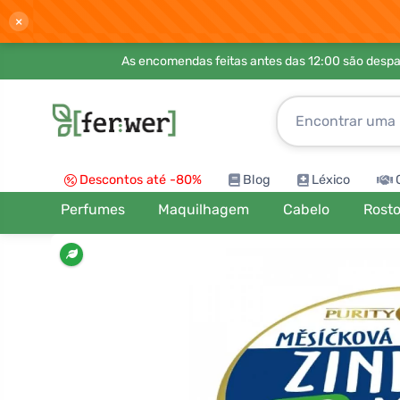
×
As encomendas feitas antes das 12:00 são desp
Descontos até -80%
Blog
Léxico
Perfumes
Maquilhagem
Cabelo
Rost