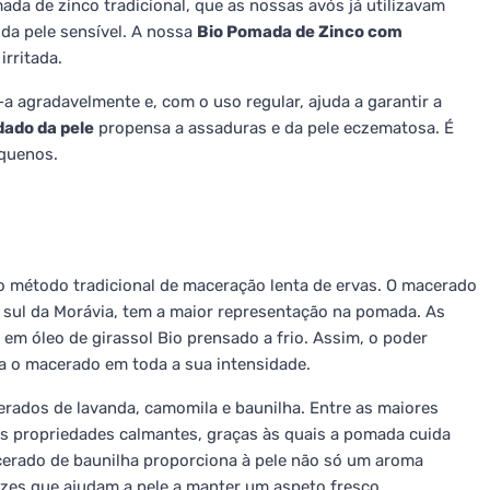
da de zinco tradicional, que as nossas avós já utilizavam
da pele sensível. A nossa
Bio Pomada de Zinco com
rritada.
-a agradavelmente e, com o uso regular, ajuda a garantir a
dado da pele
propensa a assaduras e da pele eczematosa. É
equenos.
o método tradicional de maceração lenta de ervas. O macerado
o sul da Morávia, tem a maior representação na pomada. As
em óleo de girassol Bio prensado a frio. Assim, o poder
ra o macerado em toda a sua intensidade.
ados de lavanda, camomila e baunilha. Entre as maiores
s propriedades calmantes, graças às quais a pomada cuida
acerado de baunilha proporciona à pele não só um aroma
zes que ajudam a pele a manter um aspeto fresco.