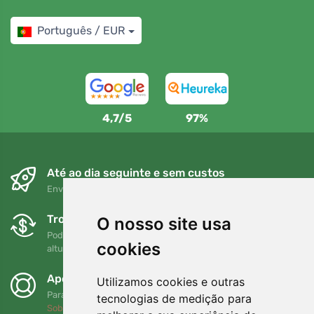
Português / EUR
4,7/5
97%
Até ao dia seguinte e sem custos
Envio gratuito para encomendas superiores a 80 EUR
Trocas e devoluções gratuitas
O nosso site usa
Pode devolver ou trocar a sua encomenda em qualquer
cookies
altura no prazo de 90 dias
Apoiamos a Trees.org
Utilizamos cookies e outras
Para cada encomenda plantamos uma árvore! Leia mais
tecnologias de medição para
Sobre nós
.