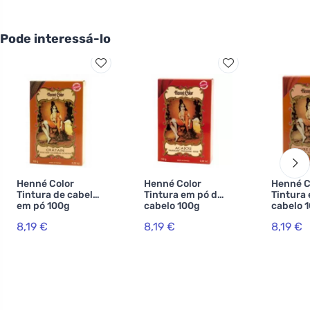
Pode interessá-lo
Henné Color
Henné Color
Henné C
Tintura de cabelo
Tintura em pó de
Tintura
em pó 100g
cabelo 100g
cabelo 
Castanha
Mogno
Cobre
8,19 €
8,19 €
8,19 €