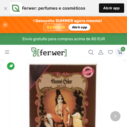
×
Ferwer: perfumes e cosméticos
Abrir app
⚡
Desconto SUMMER agora mesmo!
×
SUMMER
Abrir app
Envio gratuito para compras acima de 80 EUR
0
›