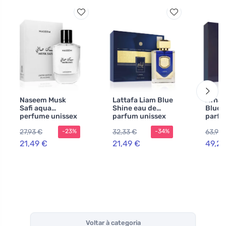
Naseem Musk
Lattafa Liam Blue
Afnan
Safi aqua
Shine eau de
Blue 
perfume unissex
parfum unissex
parfu
100 ml
100 ml
homen
27,93 €
32,33 €
63,98
-23%
-34%
21,49 €
21,49 €
49,22
Voltar à categoria