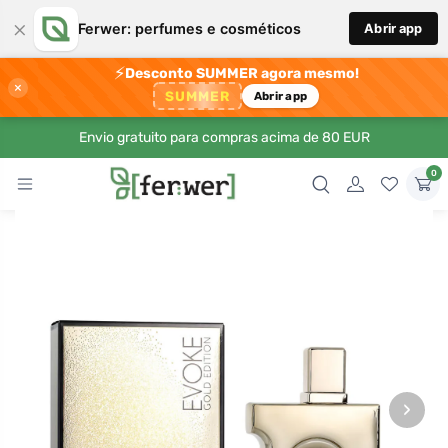
×
Ferwer: perfumes e cosméticos
Abrir app
⚡
Desconto SUMMER agora mesmo!
×
SUMMER
Abrir app
Envio gratuito para compras acima de 80 EUR
0
›