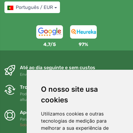
Português / EUR
4,7/5
97%
Até ao dia seguinte e sem custos
Envio gratuito para encomendas superiores a 80 EUR
Trocas e devoluções gratuitas
O nosso site usa
Pode devolver ou trocar a sua encomenda em qualquer
cookies
altura no prazo de 90 dias
Apoiamos a Trees.org
Utilizamos cookies e outras
Para cada encomenda plantamos uma árvore! Leia mais
tecnologias de medição para
Sobre nós
.
melhorar a sua experiência de