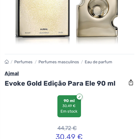
/
Perfumes
/
Perfumes masculinos
/
Eau de parfum
Ajmal
Evoke Gold Edição Para Ele 90 ml
90 ml
30,49 €
Em stock
44,72
€
30,49
€