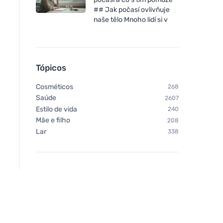
## Jak počasí ovlivňuje
naše tělo Mnoho lidí si v
Tópicos
Cosméticos
268
Saúde
2607
Estilo de vida
240
Mãe e filho
208
Lar
338