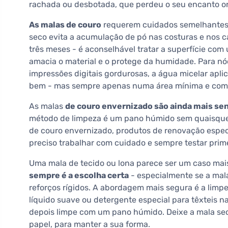
rachada ou desbotada, que perdeu o seu encanto or
As malas de couro
requerem cuidados semelhantes 
seco evita a acumulação de pó nas costuras e nos c
três meses - é aconselhável tratar a superfície com
amacia o material e o protege da humidade. Para n
impressões digitais gordurosas, a água micelar a
bem - mas sempre apenas numa área mínima e com 
As malas
de couro envernizado são ainda mais se
método de limpeza é um pano húmido sem quaisquer
de couro envernizado, produtos de renovação espec
preciso trabalhar com cuidado e sempre testar prime
Uma mala de tecido ou lona parece ser um caso mai
sempre é a escolha certa
- especialmente se a mala
reforços rígidos. A abordagem mais segura é a lim
líquido suave ou detergente especial para têxteis
depois limpe com um pano húmido. Deixe a mala sec
papel, para manter a sua forma.