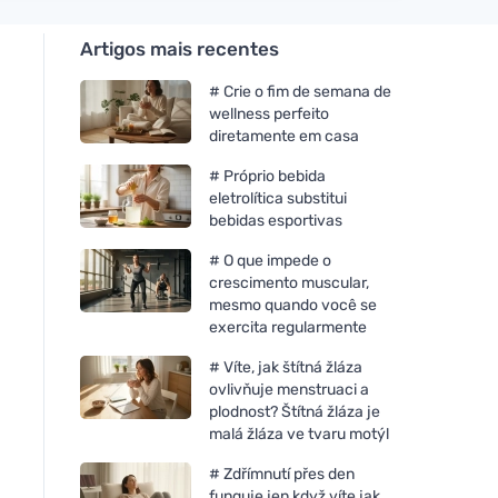
Artigos mais recentes
# Crie o fim de semana de
wellness perfeito
diretamente em casa
# Próprio bebida
eletrolítica substitui
bebidas esportivas
# O que impede o
crescimento muscular,
mesmo quando você se
exercita regularmente
# Víte, jak štítná žláza
ovlivňuje menstruaci a
plodnost? Štítná žláza je
malá žláza ve tvaru motýl
# Zdřímnutí přes den
funguje jen když víte jak