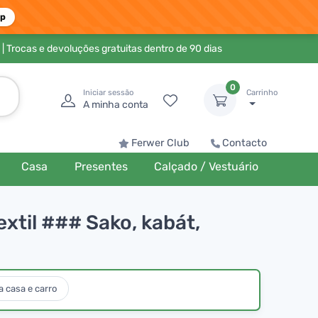
pp
| Trocas e devoluções gratuitas dentro de 90 dias
0
Iniciar sessão
Carrinho
A minha conta
Ferwer Club
Contacto
Casa
Presentes
Calçado / Vestuário
extil ### Sako, kabát,
 casa e carro