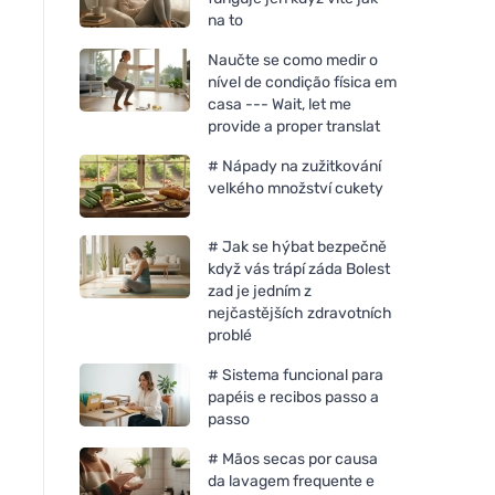
na to
Naučte se como medir o
nível de condição física em
casa --- Wait, let me
provide a proper translat
# Nápady na zužitkování
velkého množství cukety
# Jak se hýbat bezpečně
když vás trápí záda Bolest
zad je jedním z
nejčastějších zdravotních
problé
# Sistema funcional para
papéis e recibos passo a
passo
# Mãos secas por causa
da lavagem frequente e