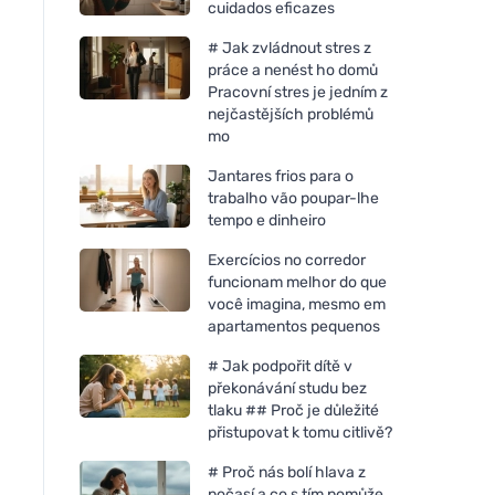
cuidados eficazes
# Jak zvládnout stres z
práce a nenést ho domů
Pracovní stres je jedním z
nejčastějších problémů
mo
Jantares frios para o
trabalho vão poupar-lhe
tempo e dinheiro
Exercícios no corredor
funcionam melhor do que
você imagina, mesmo em
apartamentos pequenos
Allnature Bicarbonato de
Tierra Verde BIKA -
# Jak podpořit dítě v
sódio 1000 g
Bicarbonato de sód
překonávání studu bez
(Bikarbona) Saco de
tlaku ## Proč je důležité
přistupovat k tomu citlivě?
# Proč nás bolí hlava z
počasí a co s tím pomůže