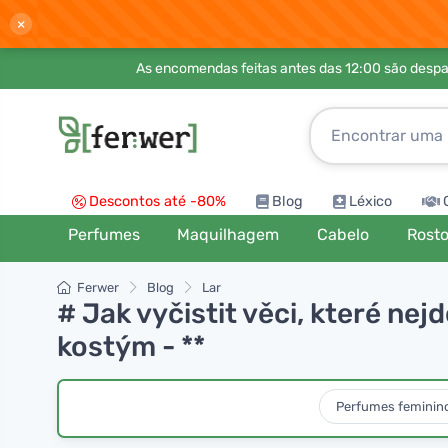
×
As encomendas feitas antes das 12:00 são desp
Descontos até -80%
Blog
Léxico
Perfumes
Maquilhagem
Cabelo
Rost
Ferwer
Blog
Lar
# Jak vyčistit věci, které ne
kostým - **
Perfumes feminin