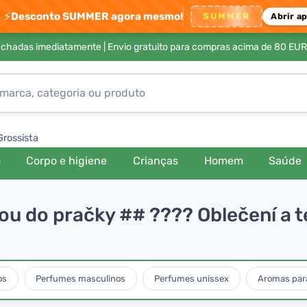
⚡
Desconto SUMMER agora mesmo!
SUMMER
Abrir a
achadas imediatamente |
Envio gratuito para compras acima de 80 EUR
Grossista
o
Corpo e higiene
Crianças
Homem
Saúde
jdou do pračky ## ???? Oblečení a t
os
Perfumes masculinos
Perfumes unissex
Aromas para