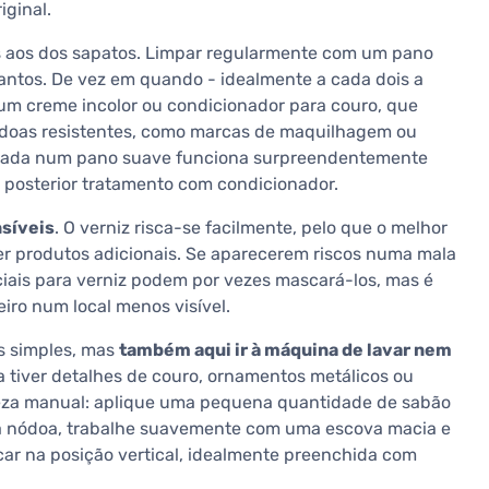
iginal.
aos dos sapatos. Limpar regularmente com um pano
antos. De vez em quando - idealmente a cada dois a
 um creme incolor ou condicionador para couro, que
ódoas resistentes, como marcas de maquilhagem ou
plicada num pano suave funciona surpreendentemente
posterior tratamento com condicionador.
nsíveis
. O verniz risca-se facilmente, pelo que o melhor
 produtos adicionais. Se aparecerem riscos numa mala
iais para verniz podem por vezes mascará-los, mas é
iro num local menos visível.
s simples, mas
também aqui ir à máquina de lavar nem
 tiver detalhes de couro, ornamentos metálicos ou
peza manual: aplique uma pequena quantidade de sabão
 na nódoa, trabalhe suavemente com uma escova macia e
ar na posição vertical, idealmente preenchida com