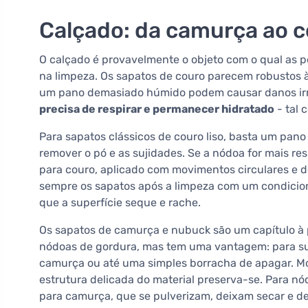
Calçado: da camurça ao 
O calçado é provavelmente o objeto com o qual as
na limpeza. Os sapatos de couro parecem robustos à
um pano demasiado húmido podem causar danos irrev
precisa de respirar e permanecer hidratado
- tal 
Para sapatos clássicos de couro liso, basta um pano
remover o pó e as sujidades. Se a nódoa for mais r
para couro, aplicado com movimentos circulares e dep
sempre os sapatos após a limpeza com um condicion
que a superfície seque e rache.
Os sapatos de camurça e nubuck são um capítulo à p
nódoas de gordura, mas tem uma vantagem: para su
camurça ou até uma simples borracha de apagar. Mov
estrutura delicada do material preserva-se. Para n
para camurça, que se pulverizam, deixam secar e 