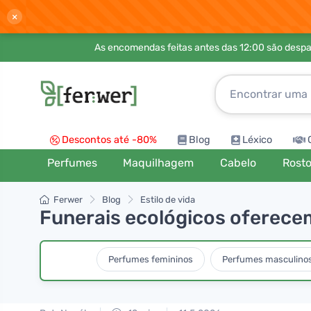
×
As encomendas feitas antes das 12:00 são desp
Descontos até -80%
Blog
Léxico
Perfumes
Maquilhagem
Cabelo
Rost
Ferwer
Blog
Estilo de vida
Funerais ecológicos oferece
Perfumes femininos
Perfumes masculino