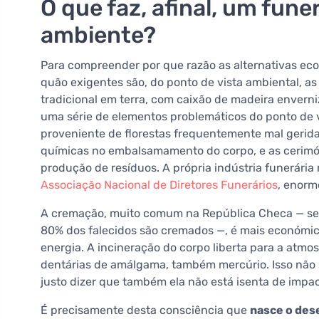
O que faz, afinal, um fune
ambiente?
Para compreender por que razão as alternativas ecol
quão exigentes são, do ponto de vista ambiental, 
tradicional em terra, com caixão de madeira enverniz
uma série de elementos problemáticos do ponto de 
proveniente de florestas frequentemente mal gerida
químicas no embalsamamento do corpo, e as cerimón
produção de resíduos. A própria indústria funerár
Associação Nacional de Diretores Funerários
, enorm
A cremação, muito comum na República Checa — segu
80% dos falecidos são cremados —, é mais económic
energia. A incineração do corpo liberta para a atmo
dentárias de amálgama, também mercúrio. Isso não 
justo dizer que também ela não está isenta de impa
É precisamente desta consciência que
nasce o dese