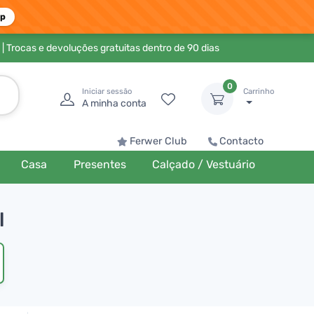
pp
| Trocas e devoluções gratuitas dentro de 90 dias
0
Iniciar sessão
Carrinho
A minha conta
Ferwer Club
Contacto
Casa
Presentes
Calçado / Vestuário
l