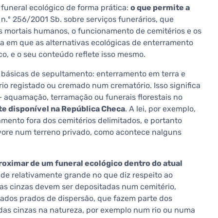
funeral ecológico de forma prática:
o que permite a
 n.º 256/2001 Sb. sobre serviços funerários, que
s mortais humanos, o funcionamento de cemitérios e os
ca em que as alternativas ecológicas de enterramento
, e o seu conteúdo reflete isso mesmo.
 básicas de sepultamento: enterramento em terra e
o registado ou cremado num crematório. Isso significa
 aquamação, terramação ou funerais florestais no
te disponível na República Checa
. A lei, por exemplo,
mento fora dos cemitérios delimitados, e portanto
ore num terreno privado, como acontece nalguns
roximar de um funeral ecológico dentro do atual
ade relativamente grande no que diz respeito ao
 as cinzas devem ser depositadas num cemitério,
ados prados de dispersão, que fazem parte dos
 das cinzas na natureza, por exemplo num rio ou numa