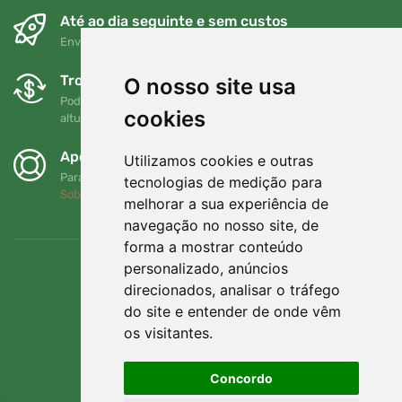
Até ao dia seguinte e sem custos
Envio gratuito para encomendas superiores a 80 EUR
Trocas e devoluções gratuitas
O nosso site usa
Pode devolver ou trocar a sua encomenda em qualquer
cookies
altura no prazo de 90 dias
Apoiamos a Trees.org
Utilizamos cookies e outras
Para cada encomenda plantamos uma árvore! Leia mais
tecnologias de medição para
Sobre nós
.
melhorar a sua experiência de
navegação no nosso site, de
forma a mostrar conteúdo
personalizado, anúncios
direcionados, analisar o tráfego
do site e entender de onde vêm
os visitantes.
Concordo