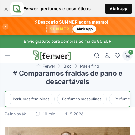
×
Ferwer: perfumes e cosméticos
Abrir app
⚡
Desconto SUMMER agora mesmo!
×
SUMMER
Abrir app
Envio gratuito para compras acima de 80 EUR
0
Ferwer
Blog
Mãe e filho
# Comparamos fraldas de pano e
descartáveis
Perfumes femininos
Perfumes masculinos
Perfumes u
Petr Novák
10 min
11.5.2026