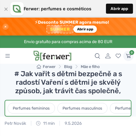
×
Ferwer: perfumes e cosméticos
Abrir app
⚡
Desconto SUMMER agora mesmo!
×
SUMMER
Abrir app
Envio gratuito para compras acima de 80 EUR
0
Ferwer
Blog
Mãe e filho
# Jak vařit s dětmi bezpečně a s
radostí Vaření s dětmi je skvělý
způsob, jak trávit čas společně,
Perfumes femininos
Perfumes masculinos
Perfumes u
Petr Novák
11 min
9.5.2026