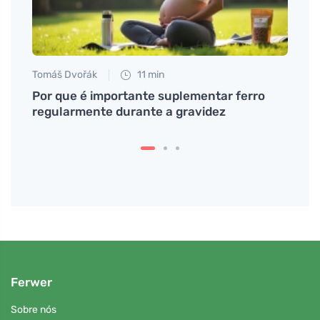
Tomáš Dvořák
11 min
Jan S
r trás
Por que é importante suplementar ferro
Doce 
regularmente durante a gravidez
saudá
Ferwer
Sobre nós