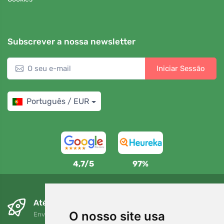
Subscrever a nossa newsletter
Iniciar Sessão
Português / EUR
4,7/5
97%
Até ao dia seguinte e sem custos
O nosso site usa
Envio gratuito para encomendas superiores a 80 EUR