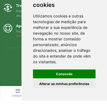
cookies
Trocas e devoluções gratuitas
Pode devolver ou trocar a sua encomenda em qualquer
Utilizamos cookies e outras
altura no prazo de 90 dias
tecnologias de medição para
Apoiamos a Trees.org
melhorar a sua experiência de
Para cada encomenda plantamos uma árvore! Leia mais
navegação no nosso site, de
Sobre nós
.
forma a mostrar conteúdo
personalizado, anúncios
direcionados, analisar o tráfego
do site e entender de onde vêm
os visitantes.
Concordo
Alterar as minhas preferências
Categoria
Pesquisar
Carrinho
© Topshelf s.r.o. Todos os direitos reservados.