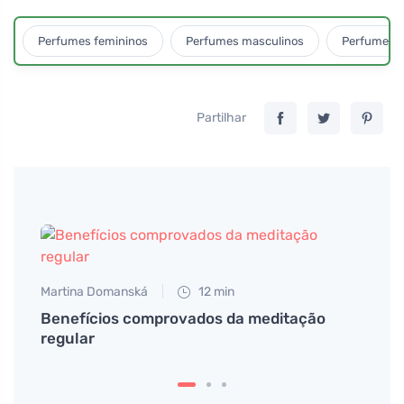
Perfumes femininos
Perfumes masculinos
Perfumes u
Partilhar
Martina Domanská
12 min
Benefícios comprovados da meditação
regular