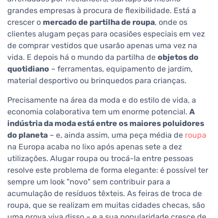
grandes empresas à procura de flexibilidade. Está a
crescer o
mercado de partilha de roupa
, onde os
clientes alugam peças para ocasiões especiais em vez
de comprar vestidos que usarão apenas uma vez na
vida. E depois há o mundo da partilha de
objetos do
quotidiano
– ferramentas, equipamento de jardim,
material desportivo ou brinquedos para crianças.
Precisamente na área da moda e do estilo de vida, a
economia colaborativa tem um enorme potencial.
A
indústria da moda está entre os maiores poluidores
do planeta
– e, ainda assim, uma peça média de
roupa
na Europa acaba no lixo após apenas sete a dez
utilizações. Alugar roupa ou trocá-la entre pessoas
resolve este problema de forma elegante: é possível ter
sempre um look "novo" sem contribuir para a
acumulação de resíduos têxteis. As feiras de troca de
roupa, que se realizam em muitas cidades checas, são
uma prova viva disso – e a sua popularidade cresce de