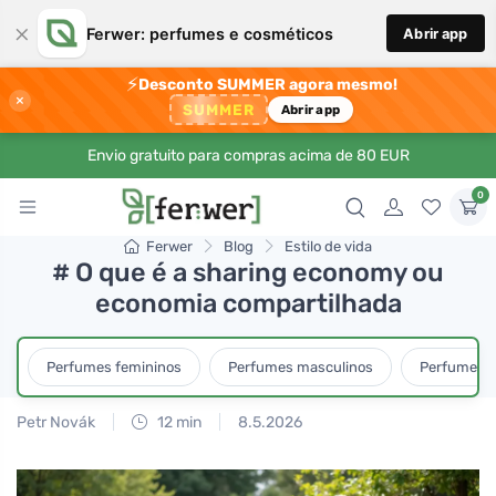
×
Ferwer: perfumes e cosméticos
Abrir app
⚡
Desconto SUMMER agora mesmo!
×
SUMMER
Abrir app
Envio gratuito para compras acima de 80 EUR
0
Ferwer
Blog
Estilo de vida
# O que é a sharing economy ou
economia compartilhada
Perfumes femininos
Perfumes masculinos
Perfumes u
Petr Novák
12 min
8.5.2026