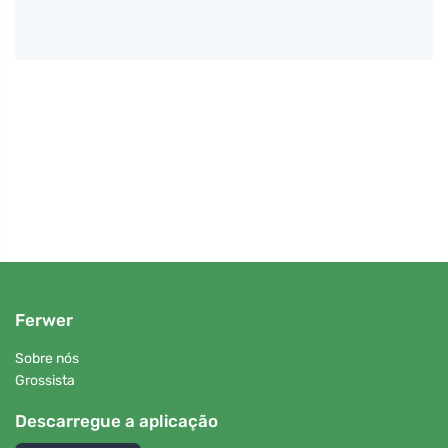
Petr N
nto
Plogg
natu
Ferwer
Sobre nós
Grossista
Descarregue a aplicação