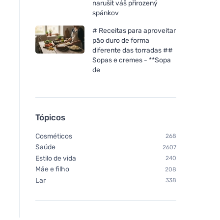
narušit váš přirozený
spánkov
# Receitas para aproveitar
pão duro de forma
diferente das torradas ##
Sopas e cremes - **Sopa
de
Tópicos
Cosméticos
268
Saúde
2607
Estilo de vida
240
Mãe e filho
208
Lar
338