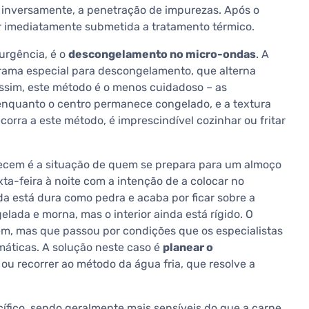
u, inversamente, a penetração de impurezas. Após o
r imediatamente submetida a tratamento térmico.
urgência, é o
descongelamento no micro-ondas
. A
rama especial para descongelamento, que alterna
ssim, este método é o menos cuidadoso – as
nquanto o centro permanece congelado, e a textura
ecorra a este método, é imprescindível cozinhar ou fritar
ecem é a situação de quem se prepara para um almoço
ta-feira à noite com a intenção de a colocar no
nda está dura como pedra e acaba por ficar sobre a
lada e morna, mas o interior ainda está rígido. O
m, mas que passou por condições que os especialistas
máticas. A solução neste caso é
planear o
 ou recorrer ao método da água fria, que resolve a
ífico, sendo geralmente mais sensíveis do que a carne