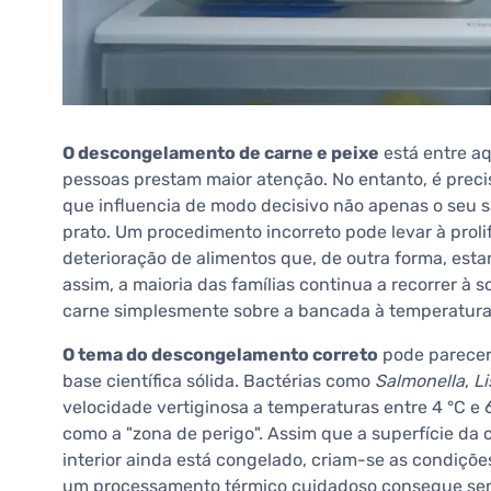
O descongelamento de carne e peixe
está entre aq
pessoas prestam maior atenção. No entanto, é prec
que influencia de modo decisivo não apenas o seu s
prato. Um procedimento incorreto pode levar à proli
deterioração de alimentos que, de outra forma, est
assim, a maioria das famílias continua a recorrer à 
carne simplesmente sobre a bancada à temperatura
O tema do descongelamento correto
pode parecer 
base científica sólida. Bactérias como
Salmonella
,
Li
velocidade vertiginosa a temperaturas entre 4 °C e 
como a "zona de perigo". Assim que a superfície da
interior ainda está congelado, criam-se as condiçõ
um processamento térmico cuidadoso consegue sem