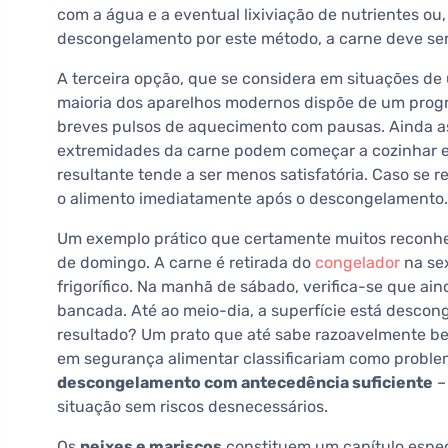
com a água e a eventual lixiviação de nutrientes o
descongelamento por este método, a carne deve se
A terceira opção, que se considera em situações de 
maioria dos aparelhos modernos dispõe de um prog
breves pulsos de aquecimento com pausas. Ainda a
extremidades da carne podem começar a cozinhar e
resultante tende a ser menos satisfatória. Caso se r
o alimento imediatamente após o descongelamento.
Um exemplo prático que certamente muitos reconh
de domingo. A carne é retirada do
congelador
na sex
frigorífico. Na manhã de sábado, verifica-se que ai
bancada. Até ao meio-dia, a superfície está desconge
resultado? Um prato que até sabe razoavelmente be
em segurança alimentar classificariam como proble
descongelamento com antecedência suficiente
–
situação sem riscos desnecessários.
Os
peixes e mariscos
constituem um capítulo espec