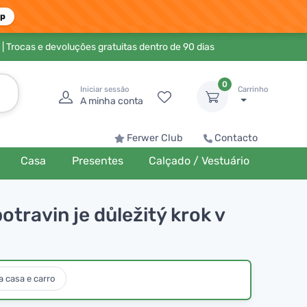
pp
| Trocas e devoluções gratuitas dentro de 90 dias
0
Iniciar sessão
Carrinho
A minha conta
Ferwer Club
Contacto
Casa
Presentes
Calçado / Vestuário
travin je důležitý krok v
 casa e carro