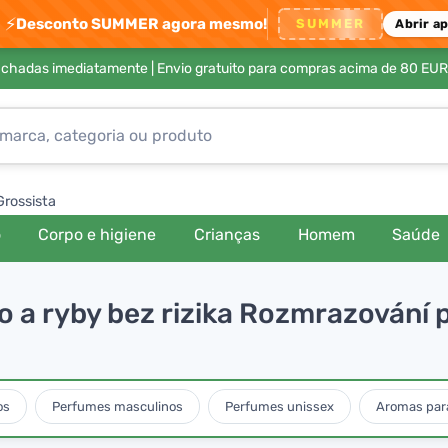
⚡
Desconto SUMMER agora mesmo!
SUMMER
Abrir a
achadas imediatamente |
Envio gratuito para compras acima de 80 EUR
Grossista
o
Corpo e higiene
Crianças
Homem
Saúde
a ryby bez rizika Rozmrazování po
os
Perfumes masculinos
Perfumes unissex
Aromas para