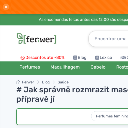
×
As encomendas feitas antes das 12:00 são desp
Descontos até -80%
Blog
Léxico
Perfumes
Maquilhagem
Cabelo
Rost
Ferwer
Blog
Saúde
# Jak správně rozmrazit maso 
přípravě jí
Perfumes feminin