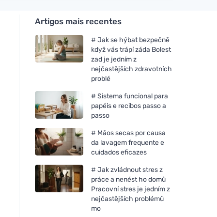
Artigos mais recentes
# Jak se hýbat bezpečně
když vás trápí záda Bolest
zad je jedním z
nejčastějších zdravotních
problé
# Sistema funcional para
papéis e recibos passo a
passo
# Mãos secas por causa
da lavagem frequente e
cuidados eficazes
# Jak zvládnout stres z
práce a nenést ho domů
Pracovní stres je jedním z
nejčastějších problémů
mo