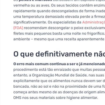
vermelha ou as aves. Os seus tecidos contêm enzim
rapidamente quando descongelados de forma inade
uma temperatura demasiado elevada perde a firmeza
significativamente. Os especialistas da
Administraç
(FDA)
recomendam descongelar o peixe exclusivament
filetes mais pequenos basta uma noite no frigorífi
ambiente – mesmo que uma receita aparentemente o
O que definitivamente nã
O erro mais comum continua a ser o já menciona
procedimento está tão enraizado que muitas pessoa
entanto, a Organização Mundial de Saúde, nas suas
explicitamente que os alimentos nunca devem ser de
bancada, não ao sol e não na proximidade de uma f
começa antes mesmo de as doenças de origem alimen
OMS nos seus materiais sobre higiene alimentar.