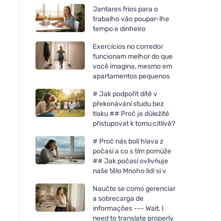
Jantares frios para o
trabalho vão poupar-lhe
tempo e dinheiro
Exercícios no corredor
funcionam melhor do que
você imagina, mesmo em
apartamentos pequenos
# Jak podpořit dítě v
překonávání studu bez
tlaku ## Proč je důležité
přistupovat k tomu citlivě?
# Proč nás bolí hlava z
počasí a co s tím pomůže
## Jak počasí ovlivňuje
naše tělo Mnoho lidí si v
Naučte se como gerenciar
a sobrecarga de
informações --- Wait, I
need to translate properly