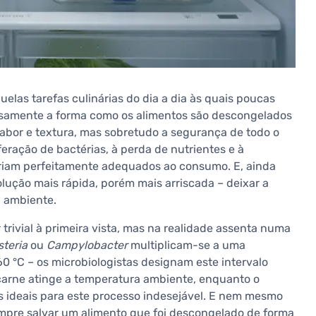
uelas tarefas culinárias do dia a dia às quais poucas
isamente a forma como os alimentos são descongelados
abor e textura, mas sobretudo a segurança de todo o
feração de bactérias, à perda de nutrientes e à
ariam perfeitamente adequados ao consumo. E, ainda
solução mais rápida, porém mais arriscada – deixar a
 ambiente.
trivial à primeira vista, mas na realidade assenta numa
steria
ou
Campylobacter
multiplicam-se a uma
60 °C – os microbiologistas designam este intervalo
 carne atinge a temperatura ambiente, enquanto o
es ideais para este processo indesejável. E nem mesmo
pre salvar um alimento que foi descongelado de forma