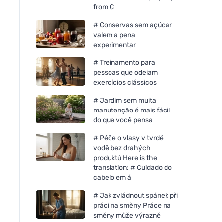
from C
# Conservas sem açúcar
valem a pena
experimentar
# Treinamento para
pessoas que odeiam
exercícios clássicos
# Jardim sem muita
manutenção é mais fácil
do que você pensa
# Péče o vlasy v tvrdé
vodě bez drahých
produktů Here is the
translation: # Cuidado do
cabelo em á
Bombus Raw energy
Chimpanzee Barra
Orange&cocoa beans 50g
energética - Maçã 
# Jak zvládnout spánek při
Gengibre
práci na směny Práce na
směny může výrazně