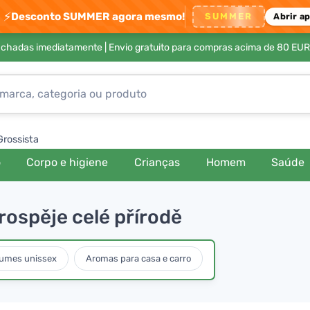
⚡
Desconto SUMMER agora mesmo!
SUMMER
Abrir a
achadas imediatamente |
Envio gratuito para compras acima de 80 EUR
Grossista
o
Corpo e higiene
Crianças
Homem
Saúde
rospěje celé přírodě
fumes unissex
Aromas para casa e carro