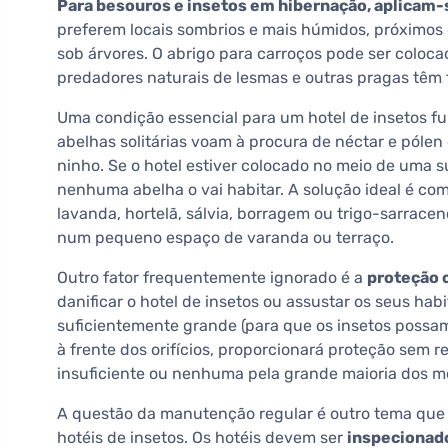
Para besouros e insetos em hibernação, aplicam-
preferem locais sombrios e mais húmidos, próximos 
sob árvores. O abrigo para carroços pode ser coloca
predadores naturais de lesmas e outras pragas têm f
Uma condição essencial para um hotel de insetos f
abelhas solitárias voam à procura de néctar e pólen
ninho. Se o hotel estiver colocado no meio de uma s
nenhuma abelha o vai habitar. A solução ideal é com
lavanda, hortelã, sálvia, borragem ou trigo-sarrac
num pequeno espaço de varanda ou terraço.
Outro fator frequentemente ignorado é a
proteção 
danificar o hotel de insetos ou assustar os seus ha
suficientemente grande (para que os insetos possam
à frente dos orifícios, proporcionará proteção sem r
insuficiente ou nenhuma pela grande maioria dos m
A questão da manutenção regular é outro tema que 
hotéis de insetos. Os hotéis devem ser
inspecionad