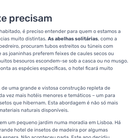
te precisam
 habitado, é preciso entender para quem o estamos a
cias muito distintas.
As abelhas solitárias
, como a
edreiro, procuram tubos estreitos ou túneis com
 e as joaninhas preferem feixes de caules secos ou
muitos besouros escondem-se sob a casca ou no musgo.
ta as espécies específicas, o hotel ficará muito
z de uma grande e vistosa construção repleta de
da vez mais hotéis menores e temáticos – um para
 insetos que hibernam. Esta abordagem é não só mais
ateriais naturais disponíveis.
 tem um pequeno jardim numa moradia em Lisboa. Há
ande hotel de insetos de madeira por algumas
à espera. Não aconteceu nada. Este ano decidiu