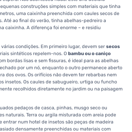
s pequenas construções simples com materiais que tinha
metros, uma caixinha preenchida com caules secos de
 Até ao final do verão, tinha abelhas-pedreiro a
a caixinha. A diferença foi enorme – e residiu
 várias condições. Em primeiro lugar, devem ser
secos
eriais sintéticos repelem-nos. O
bambu ou o caniço
 bordas lisas e sem fissuras, é ideal para as abelhas
a fechado por um nó, enquanto o outro permanece aberto
ra dos ovos. Os orifícios não devem ter rebarbas nem
os insetos. Os caules de sabugueiro, urtiga ou funcho
lmente recolhidos diretamente no jardim ou na paisagem
quados pedaços de casca, pinhas, musgo seco ou
naturais. Terra ou argila misturada com areia pode
ve entrar num hotel de insetos são peças de madeira
emasiado densamente preenchidas ou materiais com