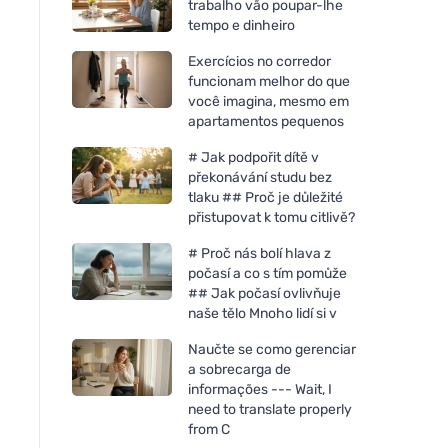
trabalho vão poupar-lhe
tempo e dinheiro
Exercícios no corredor
funcionam melhor do que
você imagina, mesmo em
apartamentos pequenos
# Jak podpořit dítě v
překonávání studu bez
tlaku ## Proč je důležité
přistupovat k tomu citlivě?
# Proč nás bolí hlava z
počasí a co s tím pomůže
## Jak počasí ovlivňuje
naše tělo Mnoho lidí si v
Naučte se como gerenciar
a sobrecarga de
informações --- Wait, I
need to translate properly
from C