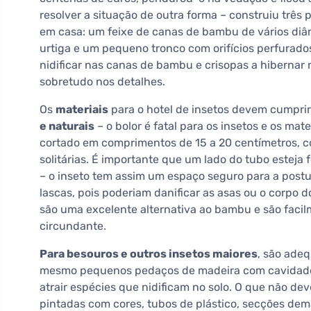
resolver a situação de outra forma – construiu trê
em casa: um feixe de canas de bambu de vários diâ
urtiga e um pequeno tronco com orifícios perfurados.
nidificar nas canas de bambu e crisopas a hibernar n
sobretudo nos detalhes.
Os
materiais
para o hotel de insetos devem cumprir
e naturais
– o bolor é fatal para os insetos e os mat
cortado em comprimentos de 15 a 20 centímetros, com
solitárias. É importante que um lado do tubo estej
– o inseto tem assim um espaço seguro para a postu
lascas, pois poderiam danificar as asas ou o corpo d
são uma excelente alternativa ao bambu e são faci
circundante.
Para besouros e outros insetos maiores
, são ade
mesmo pequenos pedaços de madeira com cavidades 
atrair espécies que nidificam no solo. O que não de
pintadas com cores, tubos de plástico, secções d