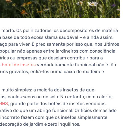
 morto. Os polinizadores, os decompositores de matéria
a base de todo ecossistema saudável – e ainda assim,
ço para viver. É precisamente por isso que, nos últimos
opular não apenas entre jardineiros com consciência
rias ou empresas que desejam contribuir para a
m
hotel de insetos
verdadeiramente funcional não é tão
guns gravetos, enfiá-los numa caixa de madeira e
 muito simples: a maioria dos insetos de que
s, caules secos ou no solo. No entanto, como alerta,
RHS
, grande parte dos hotéis de insetos vendidos
ativo do que um abrigo funcional. Orifícios demasiado
 incorreto fazem com que os insetos simplesmente
ecoração de jardim e zero inquilinos.