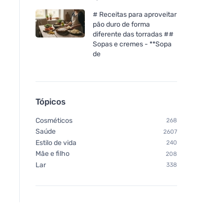
# Receitas para aproveitar
pão duro de forma
diferente das torradas ##
Sopas e cremes - **Sopa
de
Tópicos
Cosméticos
268
Saúde
2607
Estilo de vida
240
Mãe e filho
208
Lar
338