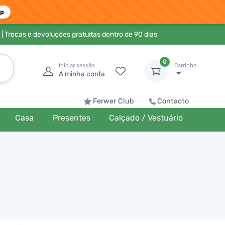
pp
| Trocas e devoluções gratuitas dentro de 90 dias
0
Iniciar sessão
Carrinho
A minha conta
Ferwer Club
Contacto
Casa
Presentes
Calçado / Vestuário