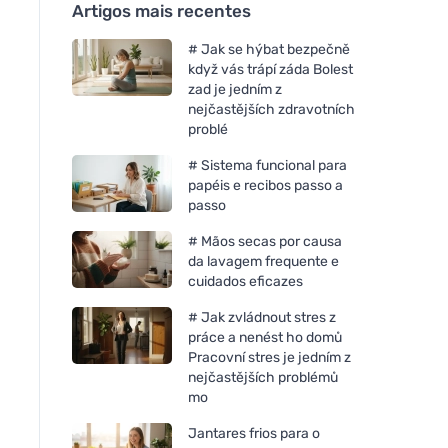
Artigos mais recentes
# Jak se hýbat bezpečně
když vás trápí záda Bolest
zad je jedním z
nejčastějších zdravotních
problé
# Sistema funcional para
papéis e recibos passo a
passo
# Mãos secas por causa
da lavagem frequente e
cuidados eficazes
# Jak zvládnout stres z
práce a nenést ho domů
Pracovní stres je jedním z
nejčastějších problémů
mo
Jantares frios para o