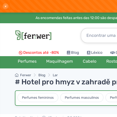
×
As encomendas feitas antes das 12:00 são desp
Descontos até -80%
Blog
Léxico
Perfumes
Maquilhagem
Cabelo
Rost
Ferwer
Blog
Lar
# Hotel pro hmyz v zahradě p
Perfumes femininos
Perfumes masculinos
Per