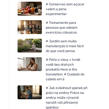
# Conservas sem açúcar
valem a pena
experimentar
# Treinamento para
pessoas que odeiam
exercícios clássicos
# Jardim sem muita
manutenção é mais fácil
do que você pensa
# Péče o vlasy v tvrdé
vodě bez drahých
produktů Here is the
translation: # Cuidado do
cabelo em á
Incognito Protetor solar com
Incognito Desodori
efeito repelente SPF 30 (100
cristal protetor Citr
# Jak zvládnout spánek při
ml) - também adequado
ml) - não cheira a i
práci na směny Práce na
para crianças a partir dos 6
incómodos
směny může výrazně
meses
narušit váš přirozený
spánkov