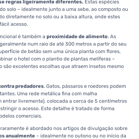
se regras ligeiramente diferentes.
Estas espécies
do solo – idealmente junto a uma sebe, ao composto ou
do diretamente no solo ou a baixa altura, onde estes
ácil acesso.
uncional é também a
proximidade de alimento
. As
 geralmente num raio de até 300 metros a partir do seu
uperfície de betão sem uma única planta com flores,
binar o hotel com o plantio de plantas melíferas –
eno são excelentes escolhas que atraem insetos mesmo
contra predadores
. Gatos, pássaros e roedores podem
bitantes. Uma rede metálica fina com malha
 entrar livremente), colocada a cerca de 5 centímetros
estringir o acesso. Este detalhe é tratado de forma
odelos comerciais.
raramente é abordado nos artigos de divulgação sobre
os anualmente
– idealmente no outono ou no início da