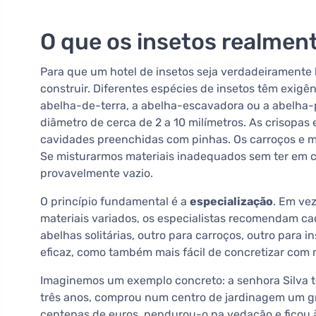
O que os insetos realmen
Para que um hotel de insetos seja verdadeiramente
construir. Diferentes espécies de insetos têm exigên
abelha-de-terra, a abelha-escavadora ou a abelha-p
diâmetro de cerca de 2 a 10 milímetros. As crisopas
cavidades preenchidas com pinhas. Os carroços e 
Se misturarmos materiais inadequados sem ter em con
provavelmente vazio.
O princípio fundamental é a
especialização
. Em ve
materiais variados, os especialistas recomendam ca
abelhas solitárias, outro para carroços, outro para
eficaz, como também mais fácil de concretizar com m
Imaginemos um exemplo concreto: a senhora Silva
três anos, comprou num centro de jardinagem um gr
centenas de euros, pendurou-o na vedação e ficou 