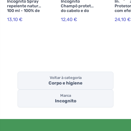
Incognito Spray
Incognito
Incogni
repelente natural
Champô protetor
Protetor
100 ml - 100% de
do cabelo e do
com efe
proteção contra
corpo com java
repelen
13,10 €
12,40 €
24,10 €
todos os insectos
de citronela (200
(100 ml)
ml) - não cheira a
també
insectos
adequad
incómodos e tudo
crianças
dos 6 m
Voltar à categoria
Corpo e higiene
Marca
Incognito