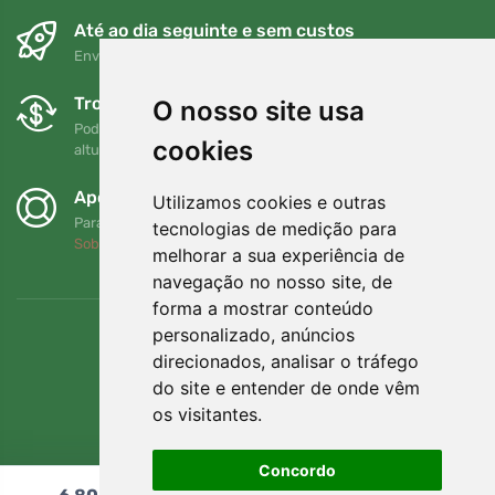
Até ao dia seguinte e sem custos
Envio gratuito para encomendas superiores a 80 EUR
Trocas e devoluções gratuitas
O nosso site usa
Pode devolver ou trocar a sua encomenda em qualquer
cookies
altura no prazo de 90 dias
Apoiamos a Trees.org
Utilizamos cookies e outras
Para cada encomenda plantamos uma árvore! Leia mais
tecnologias de medição para
Sobre nós
.
melhorar a sua experiência de
navegação no nosso site, de
forma a mostrar conteúdo
personalizado, anúncios
direcionados, analisar o tráfego
do site e entender de onde vêm
os visitantes.
Concordo