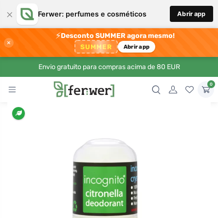
×
Ferwer: perfumes e cosméticos
Abrir app
⚡
Desconto SUMMER agora mesmo!
×
SUMMER
Abrir app
Envio gratuito para compras acima de 80 EUR
0