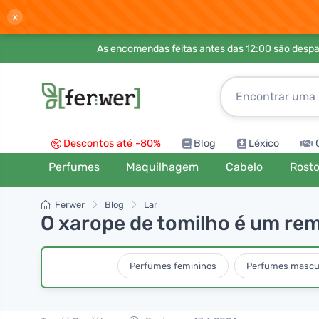
×
As encomendas feitas antes das 12:00 são desp
Descontos até -80%
Blog
Léxico
Perfumes
Maquilhagem
Cabelo
Rost
Ferwer
Blog
Lar
O xarope de tomilho é um rem
Perfumes femininos
Perfumes mascu