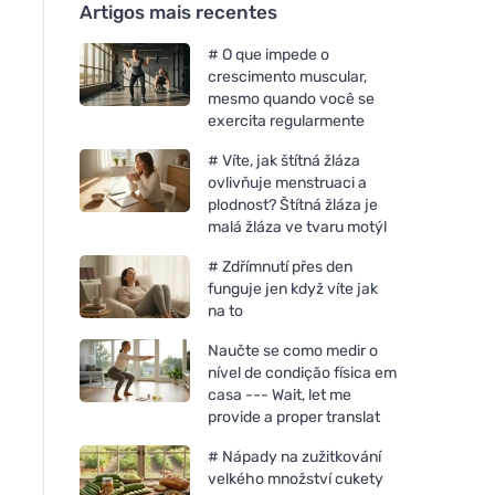
Artigos mais recentes
# O que impede o
crescimento muscular,
mesmo quando você se
exercita regularmente
# Víte, jak štítná žláza
ovlivňuje menstruaci a
plodnost? Štítná žláza je
malá žláza ve tvaru motýl
# Zdřímnutí přes den
funguje jen když víte jak
na to
Naučte se como medir o
nível de condição física em
casa --- Wait, let me
provide a proper translat
# Nápady na zužitkování
velkého množství cukety