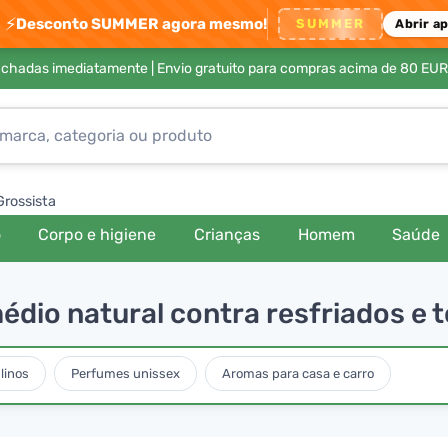
⚡
Desconto SUMMER agora mesmo!
SUMMER
Abrir a
achadas imediatamente |
Envio gratuito para compras acima de 80 EUR
Grossista
o
Corpo e higiene
Crianças
Homem
Saúde
édio natural contra resfriados e 
linos
Perfumes unissex
Aromas para casa e carro