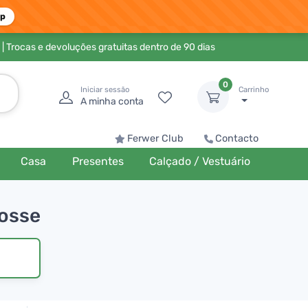
pp
| Trocas e devoluções gratuitas dentro de 90 dias
0
Iniciar sessão
Carrinho
A minha conta
Ferwer Club
Contacto
Casa
Presentes
Calçado / Vestuário
tosse