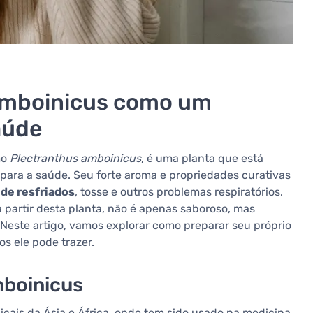
amboinicus como um
aúde
mo
Plectranthus amboinicus
, é uma planta que está
para a saúde. Seu forte aroma e propriedades curativas
 de resfriados
, tosse e outros problemas respiratórios.
a partir desta planta, não é apenas saboroso, mas
 Neste artigo, vamos explorar como preparar seu próprio
s ele pode trazer.
mboinicus
icais da Ásia e África, onde tem sido usado na medicina