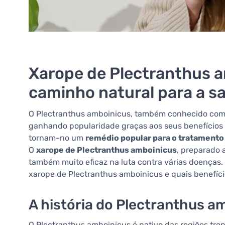
Xarope de Plectranthus 
caminho natural para a s
O Plectranthus amboinicus, também conhecido co
ganhando popularidade graças aos seus benefícios 
tornam-no um
remédio popular para o tratamento
O
xarope de Plectranthus amboinicus
, preparado 
também muito eficaz na luta contra várias doenças.
xarope de Plectranthus amboinicus e quais benefício
A história do Plectranthus a
O Plectranthus amboinicus é nativo das regiões trop