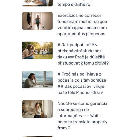
tempo e dinheiro
Exercícios no corredor
funcionam melhor do que
você imagina, mesmo em
apartamentos pequenos
# Jak podpořit dítě v
překonávání studu bez
tlaku ## Proč je důležité
přistupovat k tomu citlivě?
# Proč nás bolí hlava z
počasí a co s tím pomůže
## Jak počasí ovlivňuje
naše tělo Mnoho lidí si v
Naučte se como gerenciar
a sobrecarga de
informações --- Wait, I
need to translate properly
from C