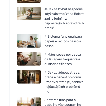
# Jak se hýbat bezpečně
když vás trápí záda Bolest
zad je jedním z
nejčastějších zdravotních
problé
# Sistema funcional para
papéis e recibos passo a
passo
# Mãos secas por causa
da lavagem frequente e
cuidados eficazes
# Jak zvládnout stres z
práce a nenést ho domů
Pracovní stres je jedním z
nejčastějších problémů
mo
Jantares frios para o
trabalho vão poupar-lhe