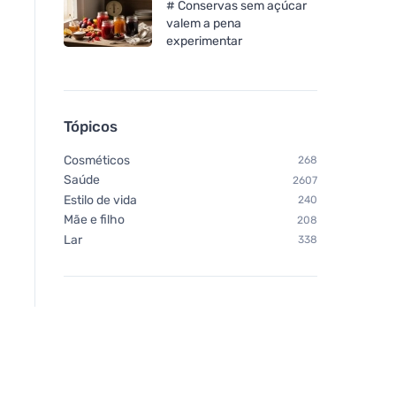
# Conservas sem açúcar
valem a pena
experimentar
Nobilis Tilia Lima 10 ml
Tierra Verde Óleo es
de canela BIO (10 ml
estimula e aquece
Tópicos
Cosméticos
268
Saúde
2607
Estilo de vida
240
Mãe e filho
208
Lar
338