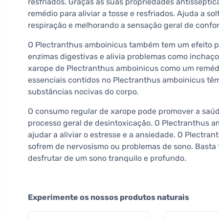
resfriados. Graças às suas propriedades antisséptic
remédio para aliviar a tosse e resfriados. Ajuda a sol
respiração e melhorando a sensação geral de confor
O Plectranthus amboinicus também tem um efeito po
enzimas digestivas e alivia problemas como inchaço,
xarope de Plectranthus amboinicus como um remédio
essenciais contidos no Plectranthus amboinicus têm
substâncias nocivas do corpo.
O consumo regular de xarope pode promover a saúde 
processo geral de desintoxicação. O Plectranthus a
ajudar a aliviar o estresse e a ansiedade. O Plectr
sofrem de nervosismo ou problemas de sono. Basta 
desfrutar de um sono tranquilo e profundo.
Experimente os nossos produtos naturais