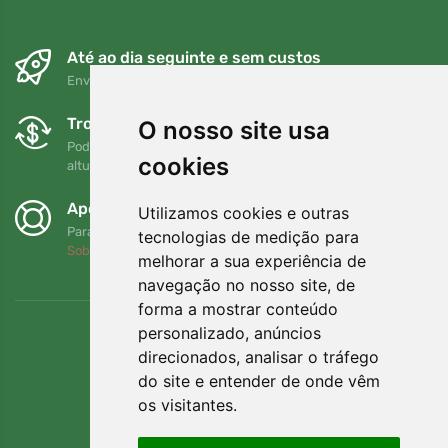
Até ao dia seguinte e sem custos
Envio gratuito para encomendas superiores a 80 EUR
Trocas e devoluções gratuitas
O nosso site usa
Pode devolver ou trocar a sua encomenda em qualquer
cookies
altura no prazo de 90 dias
Apoiamos a Trees.org
Utilizamos cookies e outras
Para cada encomenda plantamos uma árvore! Leia mais
tecnologias de medição para
Sobre nós
.
melhorar a sua experiência de
navegação no nosso site, de
forma a mostrar conteúdo
personalizado, anúncios
direcionados, analisar o tráfego
do site e entender de onde vêm
os visitantes.