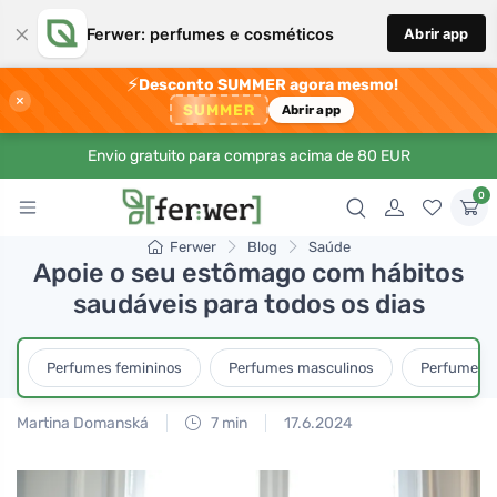
×
Ferwer: perfumes e cosméticos
Abrir app
⚡
Desconto SUMMER agora mesmo!
×
SUMMER
Abrir app
Envio gratuito para compras acima de 80 EUR
0
Ferwer
Blog
Saúde
Apoie o seu estômago com hábitos
saudáveis para todos os dias
Perfumes femininos
Perfumes masculinos
Perfumes u
Martina Domanská
7 min
17.6.2024