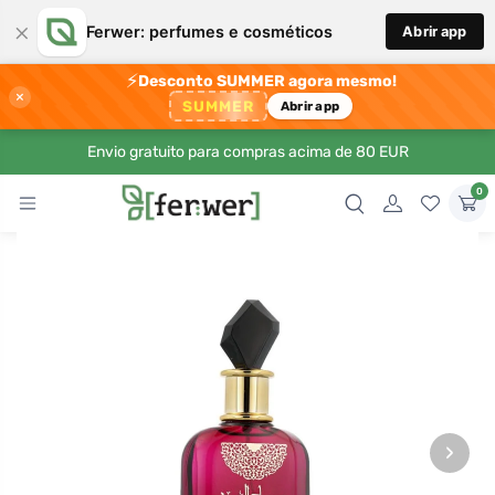
×
Ferwer: perfumes e cosméticos
Abrir app
⚡
Desconto SUMMER agora mesmo!
×
SUMMER
Abrir app
Envio gratuito para compras acima de 80 EUR
0
›