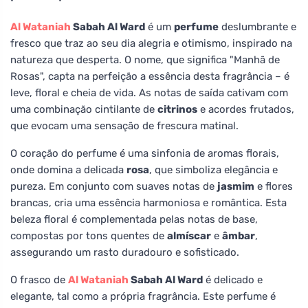
Al Wataniah
Sabah Al Ward
é um
perfume
deslumbrante e
fresco que traz ao seu dia alegria e otimismo, inspirado na
natureza que desperta. O nome, que significa "Manhã de
Rosas", capta na perfeição a essência desta fragrância – é
leve, floral e cheia de vida. As notas de saída cativam com
uma combinação cintilante de
citrinos
e acordes frutados,
que evocam uma sensação de frescura matinal.
O coração do perfume é uma sinfonia de aromas florais,
onde domina a delicada
rosa
, que simboliza elegância e
pureza. Em conjunto com suaves notas de
jasmim
e flores
brancas, cria uma essência harmoniosa e romântica. Esta
beleza floral é complementada pelas notas de base,
compostas por tons quentes de
almíscar
e
âmbar
,
assegurando um rasto duradouro e sofisticado.
O frasco de
Al Wataniah
Sabah Al Ward
é delicado e
elegante, tal como a própria fragrância. Este perfume é