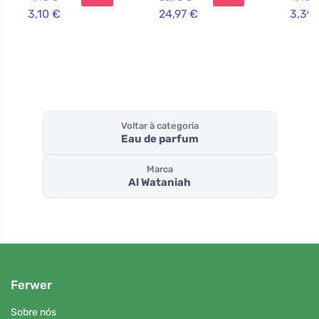
3,10 €
24,97 €
3,39 
Voltar à categoria
Eau de parfum
Marca
Al Wataniah
Ferwer
Sobre nós