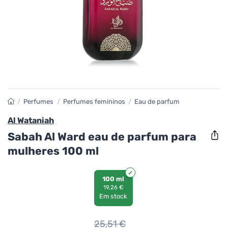
/
Perfumes
/
Perfumes femininos
/
Eau de parfum
Al Wataniah
Sabah Al Ward eau de parfum para
mulheres 100 ml
100 ml
19,26 €
Em stock
25,51
€