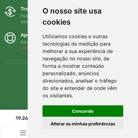
Trocas e devoluções gratuitas
O nosso site usa
Pode devolver ou trocar a sua encomenda em qualquer
cookies
altura no prazo de 90 dias
Apoiamos a Trees.org
Utilizamos cookies e outras
Para cada encomenda plantamos uma árvore! Leia mais
tecnologias de medição para
Sobre nós
.
melhorar a sua experiência de
navegação no nosso site, de
forma a mostrar conteúdo
personalizado, anúncios
direcionados, analisar o tráfego
do site e entender de onde vêm
os visitantes.
Concordo
19,26
€
Adicionar ao carrinho
Alterar as minhas preferências
© Topshelf s.r.o. Todos os direitos reservados.