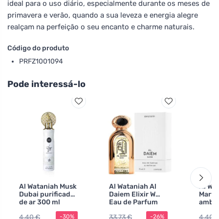
ideal para o uso diário, especialmente durante os meses de
primavera e verão, quando a sua leveza e energia alegre
realçam na perfeição o seu encanto e charme naturais.
Código do produto
PRFZ1001094
Pode interessá-lo
Al Wataniah Musk
Al Wataniah Al
Al Wa
Dubai purificador
Daiem Elixir W
Marw
de ar 300 ml
Eau de Parfum
ambie
ml
4,40 €
33,73 €
4,40 
-30%
-26%