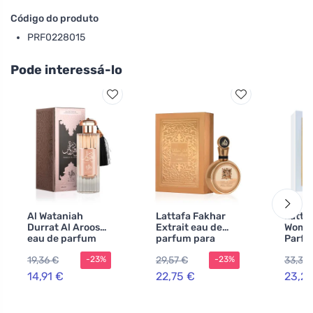
Código do produto
PRF0228015
Pode interessá-lo
Al Wataniah
Lattafa Fakhar
Latta
Durrat Al Aroos
Extrait eau de
Women
eau de parfum
parfum para
Parfu
para mulheres
mulheres 100 ml
mulhe
19,36 €
29,57 €
33,30
-23%
-23%
100 ml
14,91 €
22,75 €
23,2