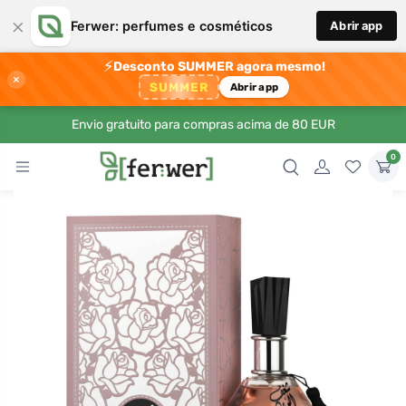
×
Ferwer: perfumes e cosméticos
Abrir app
⚡
Desconto SUMMER agora mesmo!
×
SUMMER
Abrir app
Envio gratuito para compras acima de 80 EUR
0