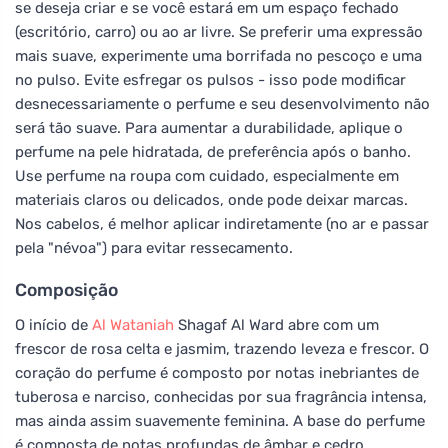
se deseja criar e se você estará em um espaço fechado
(escritório, carro) ou ao ar livre. Se preferir uma expressão
mais suave, experimente uma borrifada no pescoço e uma
no pulso. Evite esfregar os pulsos - isso pode modificar
desnecessariamente o perfume e seu desenvolvimento não
será tão suave. Para aumentar a durabilidade, aplique o
perfume na pele hidratada, de preferência após o banho.
Use perfume na roupa com cuidado, especialmente em
materiais claros ou delicados, onde pode deixar marcas.
Nos cabelos, é melhor aplicar indiretamente (no ar e passar
pela "névoa") para evitar ressecamento.
Composição
O início de
Al Wataniah
Shagaf Al Ward abre com um
frescor de rosa celta e jasmim, trazendo leveza e frescor. O
coração do perfume é composto por notas inebriantes de
tuberosa e narciso, conhecidas por sua fragrância intensa,
mas ainda assim suavemente feminina. A base do perfume
é composta de notas profundas de âmbar e cedro,