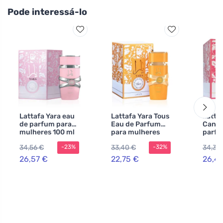
Pode interessá-lo
Lattafa Yara eau
Lattafa Yara Tous
Latta
de parfum para
Eau de Parfum
Candy
mulheres 100 ml
para mulheres
parfu
100 ml
mulhe
34,56 €
33,40 €
34,36
-23%
-32%
26,57 €
22,75 €
26,4