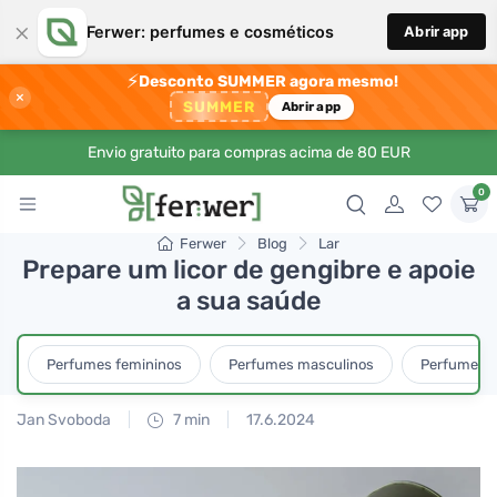
×
Ferwer: perfumes e cosméticos
Abrir app
⚡
Desconto SUMMER agora mesmo!
×
SUMMER
Abrir app
Envio gratuito para compras acima de 80 EUR
0
Ferwer
Blog
Lar
Prepare um licor de gengibre e apoie
a sua saúde
Perfumes femininos
Perfumes masculinos
Perfumes u
Jan Svoboda
7 min
17.6.2024