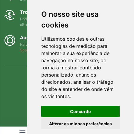
Trocas e devoluções gratuitas
O nosso site usa
Pode devolver ou trocar a sua encomenda em qualquer
cookies
altura no prazo de 90 dias
Apoiamos a Trees.org
Utilizamos cookies e outras
Para cada encomenda plantamos uma árvore! Leia mais
tecnologias de medição para
Sobre nós
.
melhorar a sua experiência de
navegação no nosso site, de
forma a mostrar conteúdo
personalizado, anúncios
direcionados, analisar o tráfego
do site e entender de onde vêm
os visitantes.
Concordo
Alterar as minhas preferências