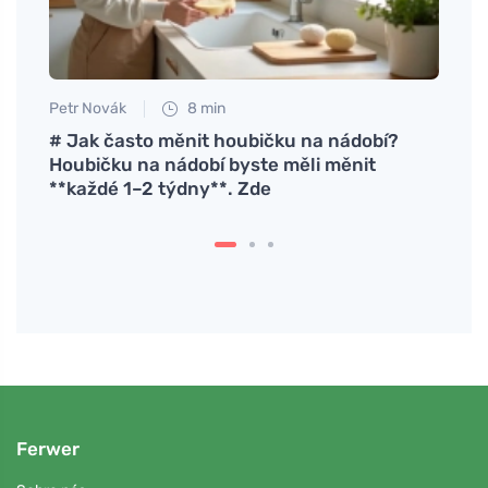
Petr Novák
8 min
Petr N
# Jak často měnit houbičku na nádobí?
Os mi
Houbičku na nádobí byste měli měnit
mais 
**každé 1–2 týdny**. Zde
possí
Ferwer