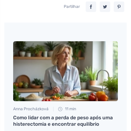
Partilhar
Martin
O que
exper
Anna Procházková
11 min
uer
Como lidar com a perda de peso após uma
histerectomia e encontrar equilíbrio