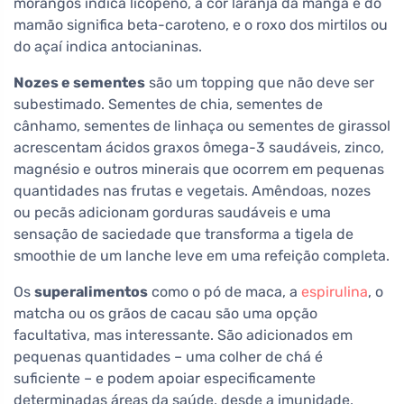
morangos indica licopeno, a cor laranja da manga e do
mamão significa beta-caroteno, e o roxo dos mirtilos ou
do açaí indica antocianinas.
Nozes e sementes
são um topping que não deve ser
subestimado. Sementes de chia, sementes de
cânhamo, sementes de linhaça ou sementes de girassol
acrescentam ácidos graxos ômega-3 saudáveis, zinco,
magnésio e outros minerais que ocorrem em pequenas
quantidades nas frutas e vegetais. Amêndoas, nozes
ou pecãs adicionam gorduras saudáveis e uma
sensação de saciedade que transforma a tigela de
smoothie de um lanche leve em uma refeição completa.
Os
superalimentos
como o pó de maca, a
espirulina
, o
matcha ou os grãos de cacau são uma opção
facultativa, mas interessante. São adicionados em
pequenas quantidades – uma colher de chá é
suficiente – e podem apoiar especificamente
determinadas áreas da saúde, desde a imunidade,