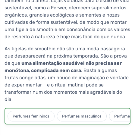
também no planeta. Lojas voltadas para o estilo de vida
sustentável, como a Ferwer, oferecem superalimentos
orgânicos, granolas ecológicas e sementes e nozes
cultivadas de forma sustentável, de modo que montar
uma tigela de smoothie em consonância com os valores
de respeito à natureza é hoje mais fácil do que nunca.
As tigelas de smoothie não são uma moda passageira
que desaparecerá na próxima temporada. São a prova
de que
uma alimentação saudável não precisa ser
monótona, complicada nem cara
. Basta algumas
frutas congeladas, um pouco de imaginação e vontade
de experimentar – e o ritual matinal pode se
transformar num dos momentos mais agradáveis do
dia.
Perfumes femininos
Perfumes masculinos
Perfumes u