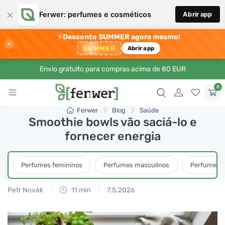
×
Ferwer: perfumes e cosméticos
Abrir app
⚡
Desconto SUMMER agora mesmo!
×
SUMMER
Abrir app
Envio gratuito para compras acima de 80 EUR
0
Ferwer
Blog
Saúde
Smoothie bowls vão saciá-lo e
fornecer energia
Perfumes femininos
Perfumes masculinos
Perfumes u
Petr Novák
11 min
7.5.2026