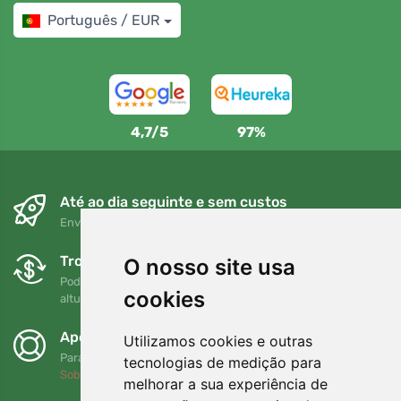
Português / EUR
4,7/5
97%
Até ao dia seguinte e sem custos
Envio gratuito para encomendas superiores a 80 EUR
Trocas e devoluções gratuitas
O nosso site usa
Pode devolver ou trocar a sua encomenda em qualquer
cookies
altura no prazo de 90 dias
Apoiamos a Trees.org
Utilizamos cookies e outras
Para cada encomenda plantamos uma árvore! Leia mais
tecnologias de medição para
Sobre nós
.
melhorar a sua experiência de