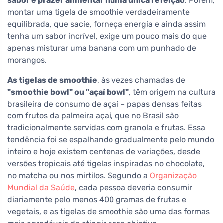
sabor e prazer alimentar numa única refeição
. Porém,
montar uma tigela de smoothie verdadeiramente
equilibrada, que sacie, forneça energia e ainda assim
tenha um sabor incrível, exige um pouco mais do que
apenas misturar uma banana com um punhado de
morangos.
As tigelas de smoothie
, às vezes chamadas de
"smoothie bowl" ou "açaí bowl"
, têm origem na cultura
brasileira de consumo de açaí – papas densas feitas
com frutos da palmeira açaí, que no Brasil são
tradicionalmente servidas com granola e frutas. Essa
tendência foi se espalhando gradualmente pelo mundo
inteiro e hoje existem centenas de variações, desde
versões tropicais até tigelas inspiradas no chocolate,
no matcha ou nos mirtilos. Segundo a
Organização
Mundial da Saúde
, cada pessoa deveria consumir
diariamente pelo menos 400 gramas de frutas e
vegetais, e as tigelas de smoothie são uma das formas