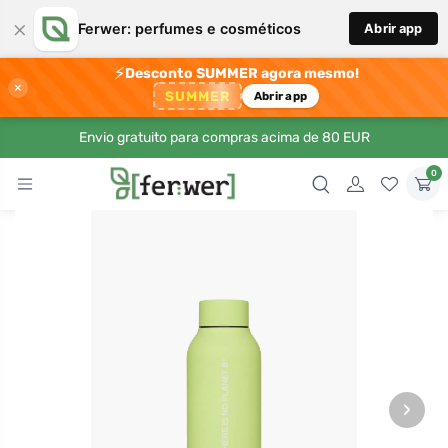
×
Ferwer: perfumes e cosméticos
Abrir app
⚡
Desconto SUMMER agora mesmo!
×
SUMMER
Abrir app
Envio gratuito para compras acima de 80 EUR
0
›