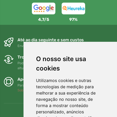
4,7/5
97%
Até ao dia seguinte e sem custos
Envio gratuito para encomendas superiores a 80 EUR
Trocas e devoluções gratuitas
O nosso site usa
Pode devolver ou trocar a sua encomenda em qualquer
cookies
altura no prazo de 90 dias
Apoiamos a Trees.org
Utilizamos cookies e outras
Para cada encomenda plantamos uma árvore! Leia mais
tecnologias de medição para
Sobre nós
.
melhorar a sua experiência de
navegação no nosso site, de
forma a mostrar conteúdo
personalizado, anúncios