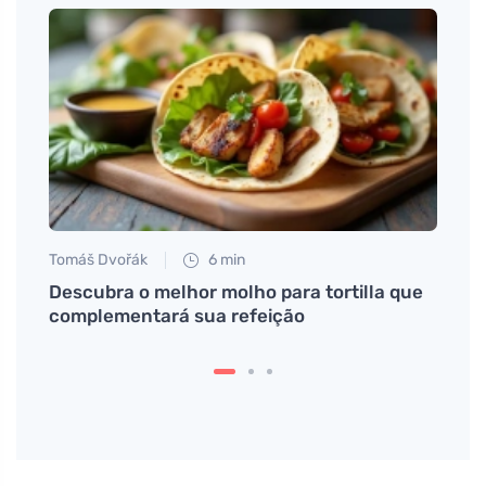
Tomáš Dvořák
6 min
Tomáš
í
Descubra o melhor molho para tortilla que
## Va
complementará sua refeição
saúde
pigme