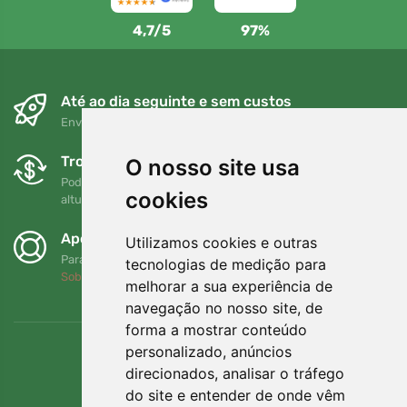
4,7/5
97%
Até ao dia seguinte e sem custos
Envio gratuito para encomendas superiores a 80 EUR
Trocas e devoluções gratuitas
O nosso site usa
Pode devolver ou trocar a sua encomenda em qualquer
cookies
altura no prazo de 90 dias
Apoiamos a Trees.org
Utilizamos cookies e outras
Para cada encomenda plantamos uma árvore! Leia mais
tecnologias de medição para
Sobre nós
.
melhorar a sua experiência de
navegação no nosso site, de
forma a mostrar conteúdo
personalizado, anúncios
direcionados, analisar o tráfego
do site e entender de onde vêm