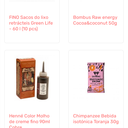
FINO Sacos do lixo
Bombus Raw energy
retrácteis Green Life
Cocoa&coconut 50g
- 60 l (10 pcs)
Henné Color Molho
Chimpanzee Bebida
de creme fino 90ml
isotónica Toranja 30g
Cobre