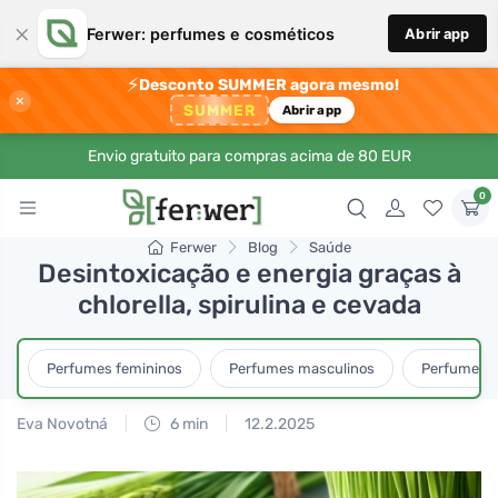
×
Ferwer: perfumes e cosméticos
Abrir app
⚡
Desconto SUMMER agora mesmo!
×
SUMMER
Abrir app
Envio gratuito para compras acima de 80 EUR
0
Ferwer
Blog
Saúde
Desintoxicação e energia graças à
chlorella, spirulina e cevada
Perfumes femininos
Perfumes masculinos
Perfumes u
Eva Novotná
6 min
12.2.2025