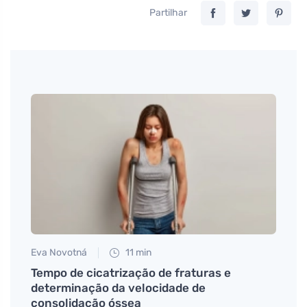
Partilhar
Eva Novotná
11 min
Eva No
Tempo de cicatrização de fraturas e
Como 
determinação da velocidade de
abelh
consolidação óssea