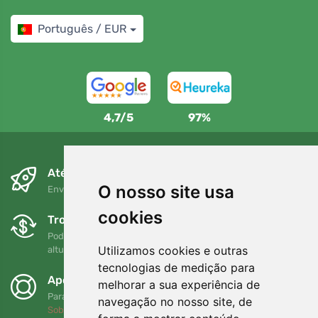
Português / EUR
4,7/5
97%
Até ao dia seguinte e sem custos
O nosso site usa
Envio gratuito para encomendas superiores a 80 EUR
cookies
Trocas e devoluções gratuitas
Pode devolver ou trocar a sua encomenda em qualquer
Utilizamos cookies e outras
altura no prazo de 90 dias
tecnologias de medição para
Apoiamos a Trees.org
melhorar a sua experiência de
Para cada encomenda plantamos uma árvore! Leia mais
navegação no nosso site, de
Sobre nós
.