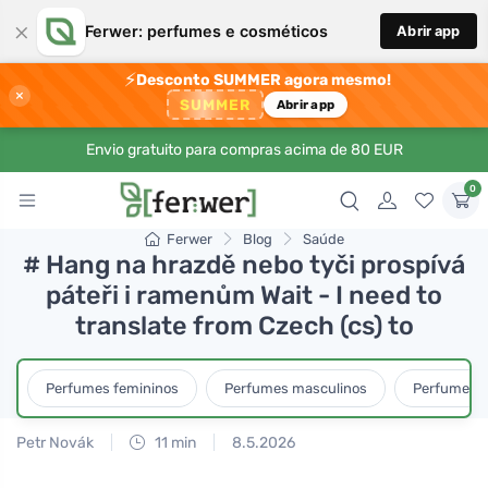
×
Ferwer: perfumes e cosméticos
Abrir app
⚡
Desconto SUMMER agora mesmo!
×
SUMMER
Abrir app
Envio gratuito para compras acima de 80 EUR
0
Ferwer
Blog
Saúde
# Hang na hrazdě nebo tyči prospívá
páteři i ramenům Wait - I need to
translate from Czech (cs) to
Perfumes femininos
Perfumes masculinos
Perfumes u
Petr Novák
11 min
8.5.2026