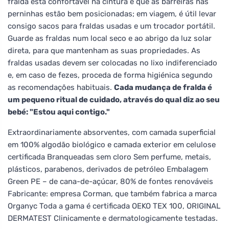
fralda está confortável na cintura e que as barreiras nas
perninhas estão bem posicionadas; em viagem, é útil levar
consigo sacos para fraldas usadas e um trocador portátil.
Guarde as fraldas num local seco e ao abrigo da luz solar
direta, para que mantenham as suas propriedades. As
fraldas usadas devem ser colocadas no lixo indiferenciado
e, em caso de fezes, proceda de forma higiénica segundo
as recomendações habituais.
Cada mudança de fralda é
um pequeno ritual de cuidado, através do qual diz ao seu
bebé: "Estou aqui contigo."
Extraordinariamente absorventes, com camada superficial
em 100% algodão biológico e camada exterior em celulose
certificada Branqueadas sem cloro Sem perfume, metais,
plásticos, parabenos, derivados de petróleo Embalagem
Green PE – de cana-de-açúcar, 80% de fontes renováveis
Fabricante: empresa Corman, que também fabrica a marca
Organyc Toda a gama é certificada OEKO TEX 100, ORIGINAL
DERMATEST Clinicamente e dermatologicamente testadas.