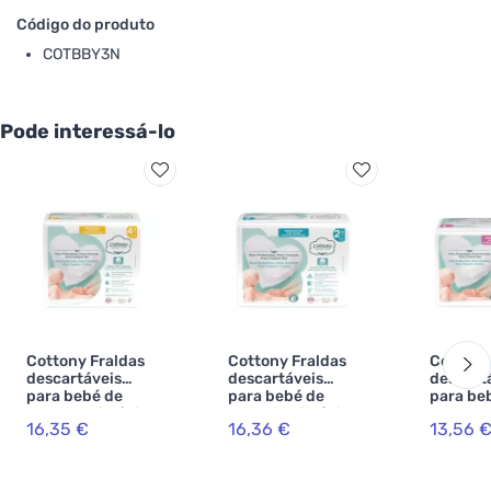
Código do produto
COTBBY3N
Pode interessá-lo
Cottony Fraldas
Cottony Fraldas
Cottony
descartáveis
descartáveis
descart
para bebé de
para bebé de
para be
algodão biológico
algodão biológico
algodão 
16,35 €
16,36 €
13,56 
7-18 kg
3-6 kg
2-5 kg