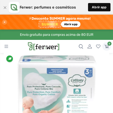
×
Ferwer: perfumes e cosméticos
Abrir app
⚡
Desconto SUMMER agora mesmo!
×
SUMMER
Abrir app
Envio gratuito para compras acima de 80 EUR
0